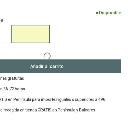
Encuentra las lentillas más adecuadas
Ray Ban Meta: Gafas con IA
Disponible
ge
Guia: Tipo de gafas segun forma de tu cara
Añadir al carrito
nes gratuitas
en 36-72 horas
TIS en Península para importes iguales o superiores a 49€.
de recogida en tienda GRATIS en Península y Baleares