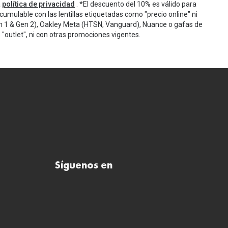
a
política de privacidad
. *El descuento del 10% es válido para
cumulable con las lentillas etiquetadas como "precio online" ni
n 1 & Gen 2), Oakley Meta (HTSN, Vanguard), Nuance o gafas de
"outlet", ni con otras promociones vigentes.
Síguenos en