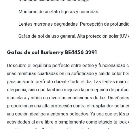
Lentillas esféricas para Miopia y Hipermetropia
Persol
Vogue
Gafas Graduadas Más Vendidas
Gafas de Sol Mas Nuevas
Ojos rojos
Lentillas tóricas para Astigmatismo
Monturas de acetato ligeras y cómodas
Michael Kors
Ralph Lauren
Gafas Graduadas Más Nuevas
Gafas de Sol Mas Vendidas
Ver todo
Lentillas day & night
Lentes marrones degradadas. Percepción de profundid
Ver todas las ma
Nuance
Gafas de sol con probador virtual
Lentillas de colores y fantasía
Gafas de sol de uso general. Alta protección solar (UV 
Salud visual Infantil
Ver todas las ma
Gafas de sol Burberry BE4456 3291
Descubre el equilibrio perfecto entre estilo y funcionalidad
unas monturas cuadradas en un sofisticado y cálido color be
para un ajuste perfecto durante todo el día. Las lentes mar
elegancia, sino que también mejoran la percepción de profund
más clara y nítida en diversas condiciones de luz. Diseñada
proporcionan una alta protección contra el resplandor solar c
una opción ideal para entornos soleados. Ya sea que estés p
actividades al aire libre o simplemente completando tu look 