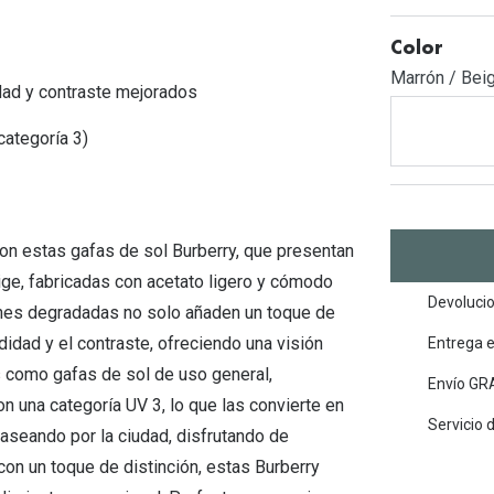
Mes de la visión
Gafas de Sol Rojas
Total 30
Monturas Verdes
Color
Tipos de Gafas de Sol
Biotrue
Tipos de Gafas Graduadas
Marrón / Bei
ad y contraste mejorados
rcas
Iconicos
categoría 3)
rcas
 con estas gafas de sol Burberry, que presentan
ige, fabricadas con acetato ligero y cómodo
Devolucio
rones degradadas no solo añaden un toque de
idad y el contraste, ofreciendo una visión
Entrega 
s como gafas de sol de uso general,
Envío GRA
on una categoría UV 3, lo que las convierte en
Servicio 
aseando por la ciudad, disfrutando de
con un toque de distinción, estas Burberry