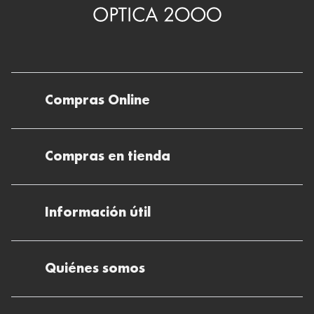
Compras Online
Envíos
Compras en tienda
Devoluciones
Métodos de pago en nuestras tiendas
Cancelar o devolver un pedido
Información útil
Solicitud de Informe optométrico/receta
Desistir del contrato aquí
Ray-ban Meta: Gafas con IA
Pide tu cita
Cómo encontrar mi pedido
Quiénes somos
El plan para tu visión
Preguntas Frecuentes Tienda (FAQs)
Cómo comprar lentillas online
Quiénes somos
Test Visual