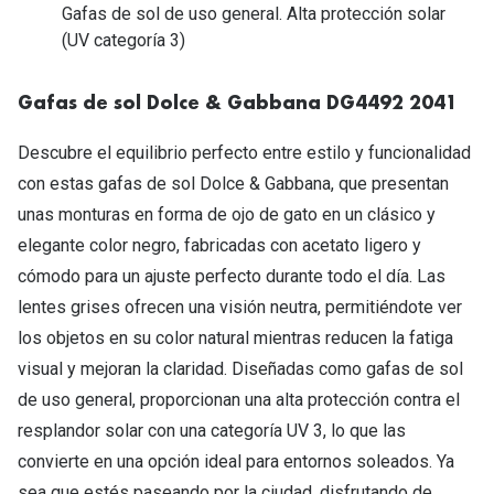
Tipos de Gafas de Sol
Gafas de sol de uso general. Alta protección solar
Promocion
(UV categoría 3)
Iconicos
Lentillas 
Gafas de sol Dolce & Gabbana DG4492 2041
Consejos
Lecturas
Descubre el equilibrio perfecto entre estilo y funcionalidad
Sol y ojos del bebé
¿Cómo comp
con estas gafas de sol Dolce & Gabbana, que presentan
Gafas Polarizadas
unas monturas en forma de ojo de gato en un clásico y
Cómo pone
Cristales Transitions
elegante color negro, fabricadas con acetato ligero y
Lentillas 
cómodo para un ajuste perfecto durante todo el día. Las
Guía de gafas para la forma de tu cara
lentes grises ofrecen una visión neutra, permitiéndote ver
Dormir con
los objetos en su color natural mientras reducen la fatiga
Accesorios
Encuentra 
visual y mejoran la claridad. Diseñadas como gafas de sol
de uso general, proporcionan una alta protección contra el
resplandor solar con una categoría UV 3, lo que las
convierte en una opción ideal para entornos soleados. Ya
sea que estés paseando por la ciudad, disfrutando de