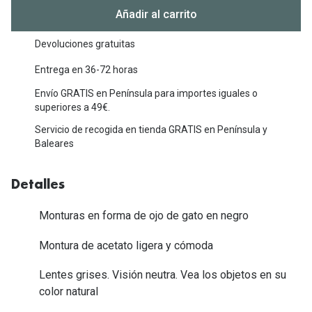
Michael Kors
Añadir al carrito
Marcas
Ver todas las marcas
Eyexpert
Devoluciones gratuitas
Formas y Colores
Entrega en 36-72 horas
Acuvue
Envío GRATIS en Península para importes iguales o
Gafas de Sol Cuadradas
Air Optix
superiores a 49€.
Gafas de Sol Aviador
Biofinity
Servicio de recogida en tienda GRATIS en Península y
Baleares
Gafas de Sol Ojo de Gato - Cat Eye
Soflens
Gafas de Sol Redondas
Dailies
Detalles
Gafas de Sol Ovaladas
Precision
Monturas en forma de ojo de gato en negro
Gafas de Sol Negras
Total 30
Montura de acetato ligera y cómoda
Gafas de Sol Transparentes
Biotrue
Lentes grises. Visión neutra. Vea los objetos en su
Gafas de Sol Rojas
color natural
Promoci