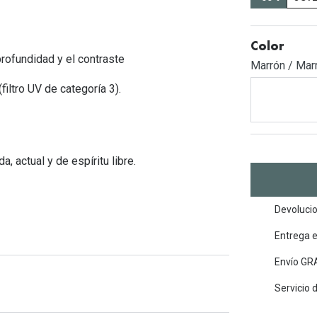
Mes de la visión
Gafas de Sol Rojas
Total 30
Monturas Verdes
Tipos de Gafas de Sol
Biotrue
Tipos de Gafas Graduadas
Color
rofundidad y el contraste
Marrón / Mar
rcas
Iconicos
iltro UV de categoría 3).
rcas
 actual y de espíritu libre.
Devolucio
Entrega 
Envío GRA
Servicio 