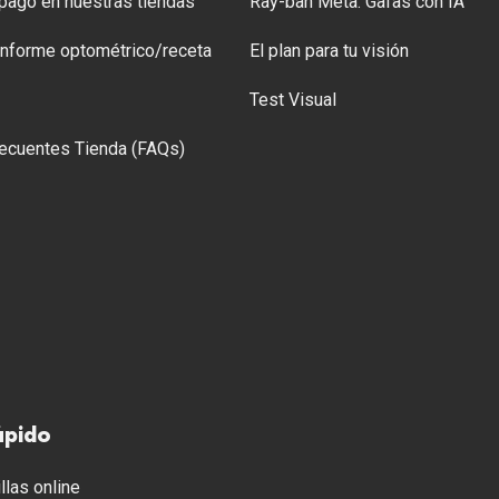
ago en nuestras tiendas
Ray-ban Meta: Gafas con IA
 Informe optométrico/receta
El plan para tu visión
Test Visual
ecuentes Tienda (FAQs)
ápido
llas online