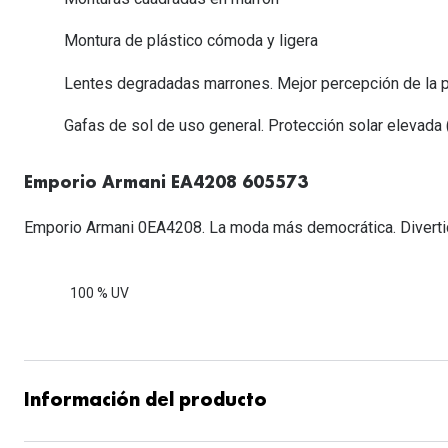
Lentillas esféricas para Miopia y Hipermetropia
Persol
Vogue
Gafas Graduadas Más Vendidas
Gafas de Sol Mas Nuevas
Ojos rojos
Lentillas tóricas para Astigmatismo
Montura de plástico cómoda y ligera
Michael Kors
Ralph Lauren
Gafas Graduadas Más Nuevas
Gafas de Sol Mas Vendidas
Ver todo
Lentillas day & night
Lentes degradadas marrones. Mejor percepción de la p
Ver todas las ma
Nuance
Gafas de sol con probador virtual
Lentillas de colores y fantasía
Gafas de sol de uso general. Protección solar elevada (f
Salud visual Infantil
Ver todas las ma
Emporio Armani EA4208 605573
Emporio Armani 0EA4208. La moda más democrática. Divertida,
100 % UV
Información del producto