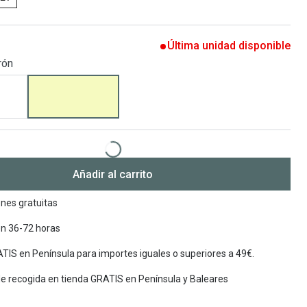
Encuentra las lentillas más adecuadas
Ray Ban Meta: Gafas con IA
Última unidad disponible
Guia: Tipo de gafas segun forma de tu cara
rón
Añadir al carrito
nes gratuitas
en 36-72 horas
TIS en Península para importes iguales o superiores a 49€.
de recogida en tienda GRATIS en Península y Baleares