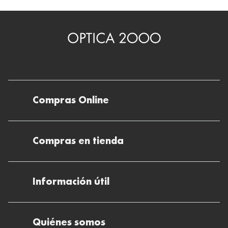
Compras Online
Envíos
Compras en tienda
Devoluciones
Métodos de pago en nuestras tiendas
Cancelar o devolver un pedido
Información útil
Solicitud de Informe optométrico/receta
Desistir del contrato aquí
Ray-ban Meta: Gafas con IA
Pide tu cita
Cómo encontrar mi pedido
Quiénes somos