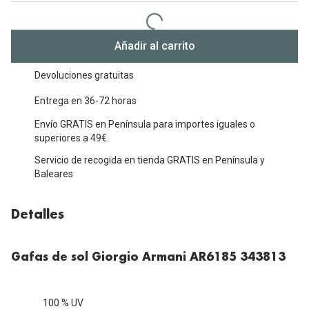
Michael Kors
Marcas
Ver todas las marcas
Eyexpert
Añadir al carrito
Formas y Colores
Acuvue
Devoluciones gratuitas
Gafas de Sol Cuadradas
Air Optix
Entrega en 36-72 horas
Gafas de Sol Aviador
Envío GRATIS en Península para importes iguales o
Biofinity
superiores a 49€.
Gafas de Sol Ojo de Gato - Cat Eye
Soflens
Servicio de recogida en tienda GRATIS en Península y
Baleares
Gafas de Sol Redondas
Dailies
Gafas de Sol Ovaladas
Precision
Detalles
Gafas de Sol Negras
Total 30
Gafas de sol Giorgio Armani AR6185 343813
Gafas de Sol Transparentes
Biotrue
Gafas de Sol Rojas
Promoci
100 % UV