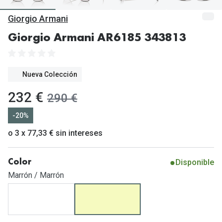
Gafas de Sol Mas Vendidas
Giorgio Armani
Lentillas 
Gafas de sol con probador virtual
Giorgio Armani AR6185 343813
Lentillas 
Marcas
Materia
Ray-Ban
Nueva Colección
Lentillas 
Oakley
ahora:
232 €
antes:
290 €
Lentillas 
Prada
-20%
Versace
Líquidos
o 3 x 77,33 € sin intereses
Dolce & Gabbana
Todos los 
Disponible
Color
Arnette
Lágrimas
Marrón / Marrón
Vogue
Solucione
Persol
Limpiador