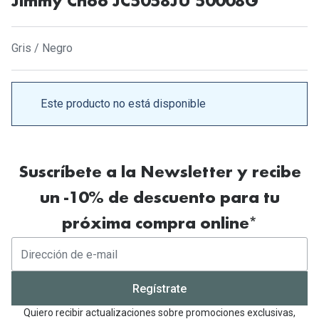
Gafas de Sol Mas Vendidas
Jimmy Choo JC5058JU 50008G
Lentillas 
Gafas de sol con probador virtual
Gris / Negro
Lentillas 
Marcas
Materia
Ray-Ban
Este producto no está disponible
Lentillas 
Oakley
Lentillas 
Prada
Suscríbete a la Newsletter y recibe
Versace
Líquidos
un -10% de descuento para tu
Dolce & Gabbana
Todos los 
próxima compra online*
Arnette
Lágrimas
Vogue
Solucione
Regístrate
Persol
Limpiador
Quiero recibir actualizaciones sobre promociones exclusivas,