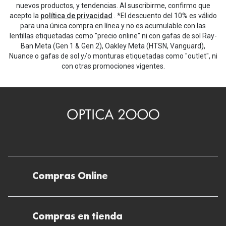
Michael Kors
nuevos productos, y tendencias. Al suscribirme, confirmo que
Marcas
acepto la
política de privacidad
. *El descuento del 10% es válido
Ver todas las marcas
para una única compra en línea y no es acumulable con las
Eyexpert
lentillas etiquetadas como "precio online" ni con gafas de sol Ray-
Ban Meta (Gen 1 & Gen 2), Oakley Meta (HTSN, Vanguard),
Formas y Colores
Acuvue
Nuance o gafas de sol y/o monturas etiquetadas como "outlet", ni
con otras promociones vigentes.
Gafas de Sol Cuadradas
Air Optix
Gafas de Sol Aviador
Biofinity
Gafas de Sol Ojo de Gato - Cat Eye
Soflens
Gafas de Sol Redondas
Dailies
Gafas de Sol Ovaladas
Precision
Gafas de Sol Negras
Total 30
Compras Online
Gafas de Sol Transparentes
Biotrue
Envíos
Gafas de Sol Rojas
Compras en tienda
Promoci
Devoluciones