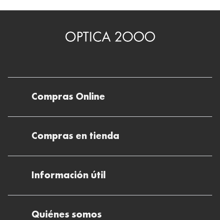
Compras Online
Envíos
Compras en tienda
Devoluciones
Métodos de pago en nuestras tiendas
Cancelar o devolver un pedido
Información útil
Solicitud de Informe optométrico/receta
Desistir del contrato aquí
Ray-ban Meta: Gafas con IA
Pide tu cita
Cómo encontrar mi pedido
Quiénes somos