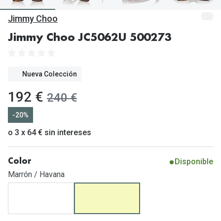
Gafas de Sol Mas Vendidas
Jimmy Choo
Lentillas 
Gafas de sol con probador virtual
Jimmy Choo JC5062U 500273
Lentillas 
Marcas
Materia
Ray-Ban
Nueva Colección
Lentillas 
Oakley
ahora:
192 €
antes:
240 €
Lentillas 
Prada
-20%
Versace
Líquidos
o 3 x 64 € sin intereses
Dolce & Gabbana
Todos los 
Disponible
Color
Arnette
Lágrimas
Marrón / Havana
Vogue
Solucione
Persol
Limpiador