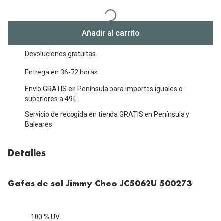
Michael Kors
Marcas
Ver todas las marcas
Eyexpert
Añadir al carrito
Formas y Colores
Acuvue
Devoluciones gratuitas
Gafas de Sol Cuadradas
Air Optix
Entrega en 36-72 horas
Gafas de Sol Aviador
Envío GRATIS en Península para importes iguales o
Biofinity
superiores a 49€.
Gafas de Sol Ojo de Gato - Cat Eye
Soflens
Servicio de recogida en tienda GRATIS en Península y
Baleares
Gafas de Sol Redondas
Dailies
Gafas de Sol Ovaladas
Precision
Detalles
Gafas de Sol Negras
Total 30
Gafas de sol Jimmy Choo JC5062U 500273
Gafas de Sol Transparentes
Biotrue
Gafas de Sol Rojas
Promoci
100 % UV