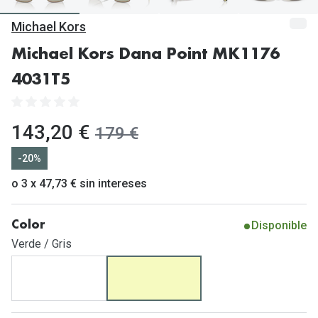
Gafas de Sol Mas Vendidas
Michael Kors
Lentillas 
Gafas de sol con probador virtual
Michael Kors Dana Point MK1176
Lentillas 
Marcas
4031T5
Materia
Ray-Ban
Lentillas 
Oakley
ahora:
143,20 €
antes:
179 €
Lentillas 
Prada
-20%
Versace
o 3 x 47,73 € sin intereses
Líquidos
Dolce & Gabbana
Todos los 
Disponible
Color
Arnette
Lágrimas
Verde / Gris
Vogue
Solucione
Persol
Limpiador