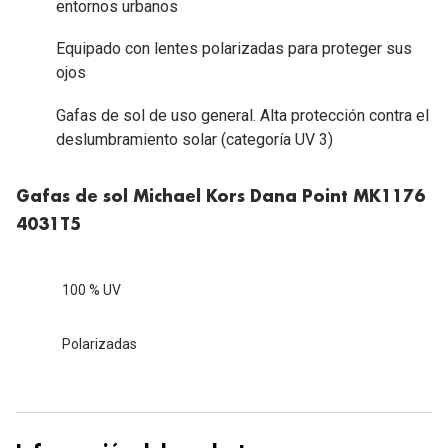
entornos urbanos
Tipos de Gafas de Sol
Promocion
Equipado con lentes polarizadas para proteger sus
Iconicos
Lentillas 
ojos
Consejos
Gafas de sol de uso general. Alta protección contra el
Lecturas
deslumbramiento solar (categoría UV 3)
Sol y ojos del bebé
¿Cómo comp
Gafas Polarizadas
Gafas de sol Michael Kors Dana Point MK1176
Cómo pone
Cristales Transitions
4031T5
Lentillas 
Guía de gafas para la forma de tu cara
Dormir con
100 % UV
Accesorios
Encuentra 
Polarizadas