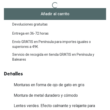
Michael Kors
Marcas
Ver todas las marcas
Añadir al carrito
Eyexpert
Formas y Colores
Devoluciones gratuitas
Acuvue
Gafas de Sol Cuadradas
Entrega en 36-72 horas
Air Optix
Envío GRATIS en Península para importes iguales o
Gafas de Sol Aviador
Biofinity
superiores a 49€.
Gafas de Sol Ojo de Gato - Cat Eye
Servicio de recogida en tienda GRATIS en Península y
Soflens
Baleares
Gafas de Sol Redondas
Dailies
Gafas de Sol Ovaladas
Detalles
Precision
Gafas de Sol Negras
Total 30
Monturas en forma de ojo de gato en gris
Gafas de Sol Transparentes
Biotrue
Montura de metal duradero y cómodo
Gafas de Sol Rojas
Lentes verdes. Efecto calmante y relajante para
Promoci