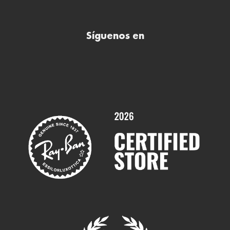
Preguntas frecuentes (FAQs)
Comprar lentillas online
Buscar óptica
Síguenos en
Comprar gafas de sol online
Contactar
Comprar gafas graduadas online
Trabaja con nosotros
Promociones
Servicios y Garantías
Marcas