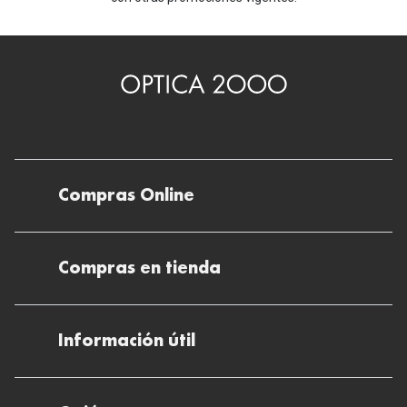
Compras Online
Envíos
Compras en tienda
Devoluciones
Métodos de pago en nuestras tiendas
Cancelar o devolver un pedido
Información útil
Solicitud de Informe optométrico/receta
Desistir del contrato aquí
Ray-ban Meta: Gafas con IA
Pide tu cita
Cómo encontrar mi pedido