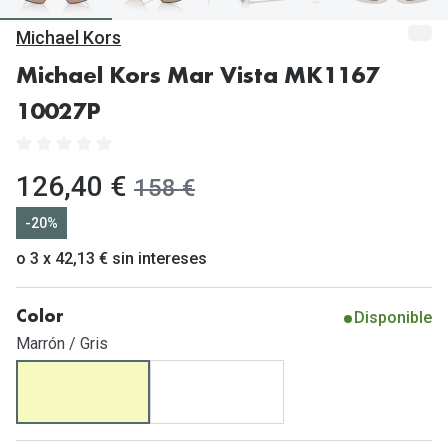
Gafas de Sol Mas Vendidas
Michael Kors
Lentillas 
Gafas de sol con probador virtual
Michael Kors Mar Vista MK1167
Lentillas 
Marcas
10027P
Materia
Ray-Ban
Lentillas 
Oakley
ahora:
126,40 €
antes:
158 €
Lentillas 
Prada
-20%
Versace
o 3 x 42,13 € sin intereses
Líquidos
Dolce & Gabbana
Todos los 
Disponible
Color
Arnette
Lágrimas
Marrón / Gris
Vogue
Solucione
Persol
Limpiador