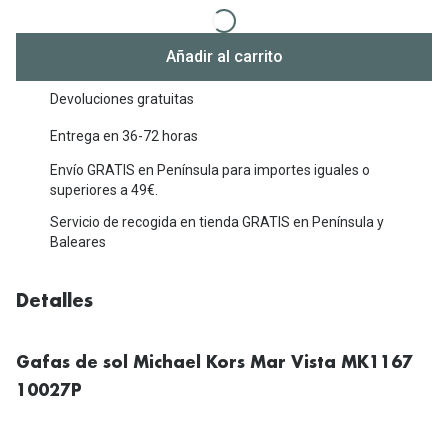
Michael Kors
Marcas
Ver todas las marcas
Añadir al carrito
Eyexpert
Formas y Colores
Devoluciones gratuitas
Acuvue
Gafas de Sol Cuadradas
Entrega en 36-72 horas
Air Optix
Envío GRATIS en Península para importes iguales o
Gafas de Sol Aviador
Biofinity
superiores a 49€.
Gafas de Sol Ojo de Gato - Cat Eye
Servicio de recogida en tienda GRATIS en Península y
Soflens
Baleares
Gafas de Sol Redondas
Dailies
Gafas de Sol Ovaladas
Detalles
Precision
Gafas de Sol Negras
Total 30
Gafas de sol Michael Kors Mar Vista MK1167
Gafas de Sol Transparentes
Biotrue
10027P
Gafas de Sol Rojas
Promoci