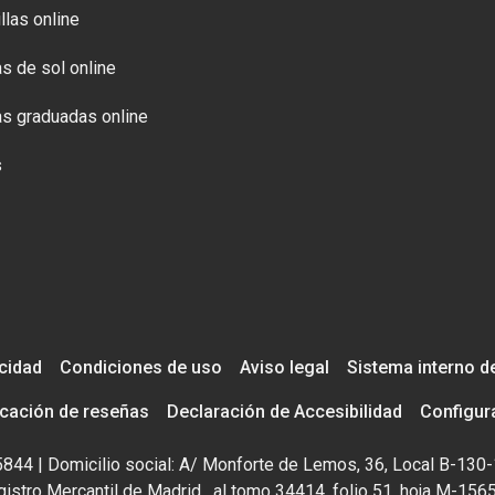
llas online
s de sol online
s graduadas online
s
acidad
Condiciones de uso
Aviso legal
Sistema interno d
icación de reseñas
Declaración de Accesibilidad
Configur
195844 | Domicilio social: A/ Monforte de Lemos, 36, Local B-130-
istro Mercantil de Madrid , al tomo 34414, folio 51, hoja M-156