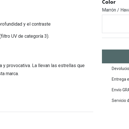
Mes de la visión
Color
Gafas de Sol Rojas
Total 30
Monturas Verdes
Marrón / Hav
Tipos de Gafas de Sol
Biotrue
Tipos de Gafas Graduadas
rofundidad y el contraste
rcas
Iconicos
iltro UV de categoría 3).
rcas
 provocativa. La llevan las estrellas que
Devolucio
sta marca.
Entrega 
Envío GRA
Servicio 