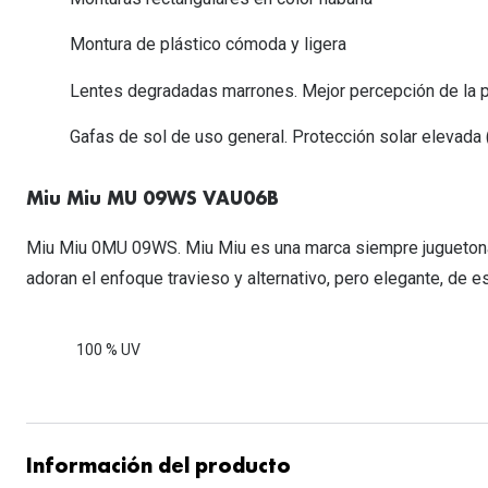
Lentillas esféricas para Miopia y Hipermetropia
Persol
Vogue
Gafas Graduadas Más Vendidas
Gafas de Sol Mas Nuevas
Ojos rojos
Lentillas tóricas para Astigmatismo
Montura de plástico cómoda y ligera
Michael Kors
Ralph Lauren
Gafas Graduadas Más Nuevas
Gafas de Sol Mas Vendidas
Ver todo
Lentillas day & night
Lentes degradadas marrones. Mejor percepción de la p
Ver todas las ma
Nuance
Gafas de sol con probador virtual
Lentillas de colores y fantasía
Gafas de sol de uso general. Protección solar elevada (f
Salud visual Infantil
Ver todas las ma
Miu Miu MU 09WS VAU06B
Miu Miu 0MU 09WS. Miu Miu es una marca siempre juguetona y
adoran el enfoque travieso y alternativo, pero elegante, de e
100 % UV
Información del producto