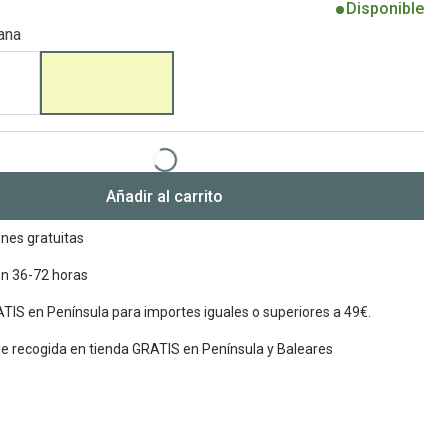
Disponible
ana
Encuentra las lentillas más adecuadas
Ray Ban Meta: Gafas con IA
Guia: Tipo de gafas segun forma de tu cara
Añadir al carrito
nes gratuitas
en 36-72 horas
TIS en Península para importes iguales o superiores a 49€.
de recogida en tienda GRATIS en Península y Baleares