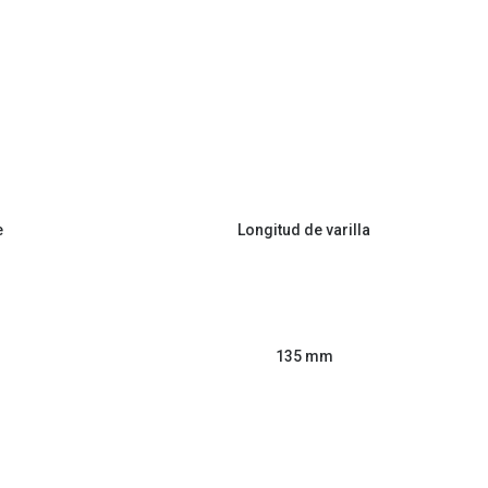
e
Longitud de varilla
135 mm