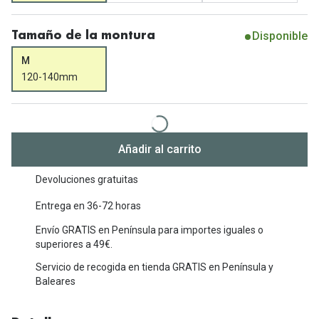
Michael Kors
Marcas
Ver todas las marcas
Disponible
Tamaño de la montura
Eyexpert
M
Formas y Colores
Acuvue
120-140mm
Gafas de Sol Cuadradas
Air Optix
Gafas de Sol Aviador
Biofinity
Añadir al carrito
Gafas de Sol Ojo de Gato - Cat Eye
Soflens
Devoluciones gratuitas
Gafas de Sol Redondas
Dailies
Entrega en 36-72 horas
Gafas de Sol Ovaladas
Precision
Envío GRATIS en Península para importes iguales o
Gafas de Sol Negras
Total 30
superiores a 49€.
Gafas de Sol Transparentes
Servicio de recogida en tienda GRATIS en Península y
Biotrue
Baleares
Gafas de Sol Rojas
Promoci