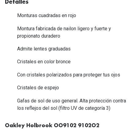
Detalles
Tipos de Gafas de Sol
Promocion
Monturas cuadradas en rojo
Iconicos
Lentillas 
Montura fabricada de nailon ligero y fuerte y
Consejos
propionato duradero
Lecturas
Sol y ojos del bebé
Admite lentes graduadas
¿Cómo comp
Gafas Polarizadas
Cómo pone
Cristales en color bronce
Cristales Transitions
Lentillas 
Con cristales polarizados para proteger tus ojos
Guía de gafas para la forma de tu cara
Dormir con
Cristales de espejo
Accesorios
Encuentra 
Gafas de sol de uso general. Alta protección contra
los reflejos del sol (filtro UV de categoría 3)
Oakley Holbrook OO9102 9102O2