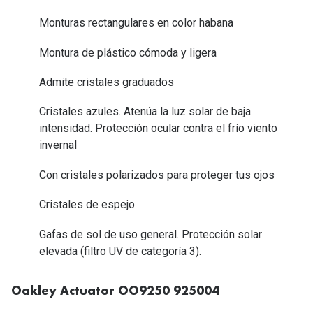
Tipos de Gafas de Sol
Promocion
Monturas rectangulares en color habana
Iconicos
Lentillas 
Montura de plástico cómoda y ligera
Consejos
Admite cristales graduados
Lecturas
Sol y ojos del bebé
Cristales azules. Atenúa la luz solar de baja
¿Cómo comp
Gafas Polarizadas
intensidad. Protección ocular contra el frío viento
Cómo pone
invernal
Cristales Transitions
Lentillas 
Con cristales polarizados para proteger tus ojos
Guía de gafas para la forma de tu cara
Dormir con
Cristales de espejo
Accesorios
Encuentra 
Gafas de sol de uso general. Protección solar
elevada (filtro UV de categoría 3).
Oakley Actuator OO9250 925004