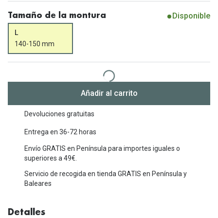
Michael Kors
Marcas
Disponible
Tamaño de la montura
Ver todas las marcas
Eyexpert
L
140-150 mm
Formas y Colores
Acuvue
Gafas de Sol Cuadradas
Air Optix
Gafas de Sol Aviador
Biofinity
Añadir al carrito
Gafas de Sol Ojo de Gato - Cat Eye
Soflens
Devoluciones gratuitas
Gafas de Sol Redondas
Dailies
Entrega en 36-72 horas
Gafas de Sol Ovaladas
Precision
Envío GRATIS en Península para importes iguales o
superiores a 49€.
Gafas de Sol Negras
Total 30
Servicio de recogida en tienda GRATIS en Península y
Gafas de Sol Transparentes
Baleares
Biotrue
Gafas de Sol Rojas
Promoci
Detalles