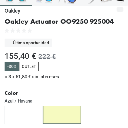
Gafas de Sol Mas Vendidas
Oakley
Lentillas 
Gafas de sol con probador virtual
Oakley Actuator OO9250 925004
Lentillas 
Marcas
Materia
Ray-Ban
Última oportunidad
Lentillas 
Oakley
ahora:
155,40 €
antes:
222 €
Lentillas 
Prada
-30%
OUTLET
Versace
Líquidos
o 3 x 51,80 € sin intereses
Dolce & Gabbana
Todos los 
Color
Arnette
Lágrimas
Azul / Havana
Vogue
Solucione
Persol
Limpiador