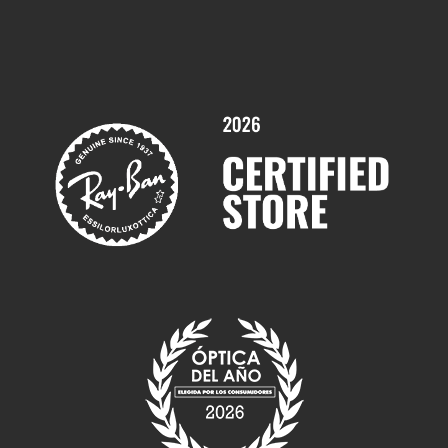
Comprar gafas graduadas online
Trabaja con nosotros
Promociones
Servicios y Garantías
Marcas