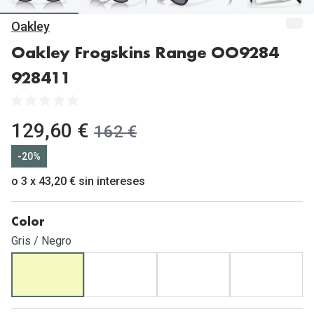
Gafas de Sol Mas Vendidas
Oakley
Lentillas 
Gafas de sol con probador virtual
Oakley Frogskins Range OO9284
Lentillas 
Marcas
928411
Materia
Ray-Ban
Lentillas 
Oakley
ahora:
129,60 €
antes:
162 €
Lentillas 
Prada
-20%
Versace
o 3 x 43,20 € sin intereses
Líquidos
Dolce & Gabbana
Todos los 
Color
Arnette
Lágrimas
Gris / Negro
Vogue
Solucione
Persol
Limpiador