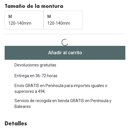
Michael Kors
Tamaño de la montura
Marcas
Ver todas las marcas
M
M
Eyexpert
120-140mm
120-140mm
Formas y Colores
Acuvue
Gafas de Sol Cuadradas
Air Optix
Gafas de Sol Aviador
Añadir al carrito
Biofinity
Gafas de Sol Ojo de Gato - Cat Eye
Soflens
Devoluciones gratuitas
Gafas de Sol Redondas
Entrega en 36-72 horas
Dailies
Gafas de Sol Ovaladas
Envío GRATIS en Península para importes iguales o
Precision
superiores a 49€.
Gafas de Sol Negras
Total 30
Servicio de recogida en tienda GRATIS en Península y
Baleares
Gafas de Sol Transparentes
Biotrue
Gafas de Sol Rojas
Detalles
Promoci