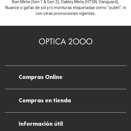
Ban Meta (Gen 1 & Gen 2), Oakley Meta (HTSN, Vanguard),
Nuance o gafas de sol y/o monturas etiquetadas como "outlet", ni
con otras promociones vigentes.
Compras Online
Envíos
Compras en tienda
Devoluciones
Métodos de pago en nuestras tiendas
Cancelar o devolver un pedido
Información útil
Solicitud de Informe optométrico/receta