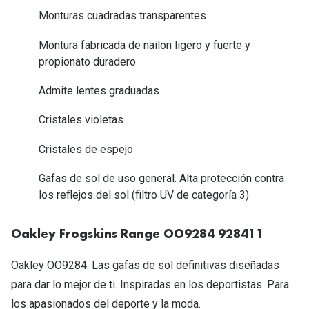
Tipos de Gafas de Sol
Monturas cuadradas transparentes
Promocion
Iconicos
Montura fabricada de nailon ligero y fuerte y
Lentillas 
propionato duradero
Consejos
Lecturas
Admite lentes graduadas
Sol y ojos del bebé
¿Cómo comp
Cristales violetas
Gafas Polarizadas
Cómo pone
Cristales de espejo
Cristales Transitions
Lentillas 
Gafas de sol de uso general. Alta protección contra
Guía de gafas para la forma de tu cara
Dormir con
los reflejos del sol (filtro UV de categoría 3)
Accesorios
Encuentra 
Oakley Frogskins Range OO9284 928411
Oakley OO9284. Las gafas de sol definitivas diseñadas
para dar lo mejor de ti. Inspiradas en los deportistas. Para
los apasionados del deporte y la moda.