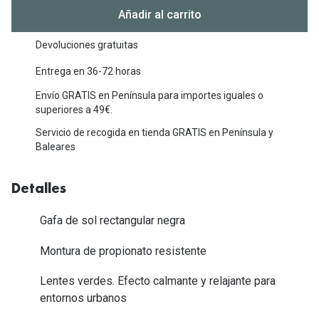
Michael Kors
Añadir al carrito
Marcas
Ver todas las marcas
Eyexpert
Devoluciones gratuitas
Formas y Colores
Entrega en 36-72 horas
Acuvue
Envío GRATIS en Península para importes iguales o
Gafas de Sol Cuadradas
Air Optix
superiores a 49€.
Gafas de Sol Aviador
Biofinity
Servicio de recogida en tienda GRATIS en Península y
Baleares
Gafas de Sol Ojo de Gato - Cat Eye
Soflens
Gafas de Sol Redondas
Dailies
Detalles
Gafas de Sol Ovaladas
Precision
Gafa de sol rectangular negra
Gafas de Sol Negras
Total 30
Montura de propionato resistente
Gafas de Sol Transparentes
Biotrue
Lentes verdes. Efecto calmante y relajante para
Gafas de Sol Rojas
entornos urbanos
Promoci