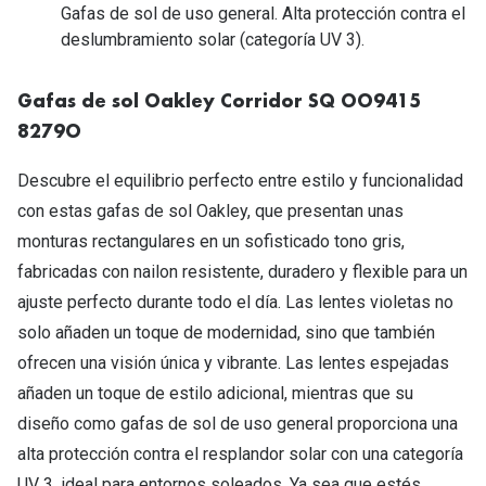
Tipos de Gafas de Sol
Gafas de sol de uso general. Alta protección contra el
Promocion
deslumbramiento solar (categoría UV 3).
Iconicos
Lentillas 
Gafas de sol Oakley Corridor SQ OO9415
Consejos
Lecturas
8279O
Sol y ojos del bebé
¿Cómo comp
Descubre el equilibrio perfecto entre estilo y funcionalidad
Gafas Polarizadas
con estas gafas de sol Oakley, que presentan unas
Cómo pone
Cristales Transitions
monturas rectangulares en un sofisticado tono gris,
Lentillas 
fabricadas con nailon resistente, duradero y flexible para un
Guía de gafas para la forma de tu cara
ajuste perfecto durante todo el día. Las lentes violetas no
Dormir con
solo añaden un toque de modernidad, sino que también
Accesorios
Encuentra 
ofrecen una visión única y vibrante. Las lentes espejadas
añaden un toque de estilo adicional, mientras que su
diseño como gafas de sol de uso general proporciona una
alta protección contra el resplandor solar con una categoría
UV 3, ideal para entornos soleados. Ya sea que estés