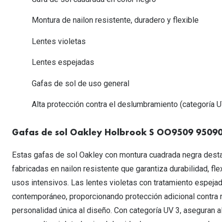
Lentillas esféricas para Miopia y Hipermetropia
Persol
Vogue
Gafas Graduadas Más Vendidas
Gafas de Sol Mas Nuevas
Ojos rojos
Lentillas tóricas para Astigmatismo
Montura de nailon resistente, duradero y flexible
Michael Kors
Ralph Lauren
Gafas Graduadas Más Nuevas
Gafas de Sol Mas Vendidas
Ver todo
Lentillas day & night
Lentes violetas
Ver todas las ma
Nuance
Gafas de sol con probador virtual
Lentillas de colores y fantasía
Lentes espejadas
Salud visual Infantil
Ver todas las ma
Gafas de sol de uso general
Alta protección contra el deslumbramiento (categoría U
Gafas de sol Oakley Holbrook S OO9509 9509
Estas gafas de sol Oakley con montura cuadrada negra desta
fabricadas en nailon resistente que garantiza durabilidad, fle
usos intensivos. Las lentes violetas con tratamiento espejado
contemporáneo, proporcionando protección adicional contra 
personalidad única al diseño. Con categoría UV 3, aseguran a