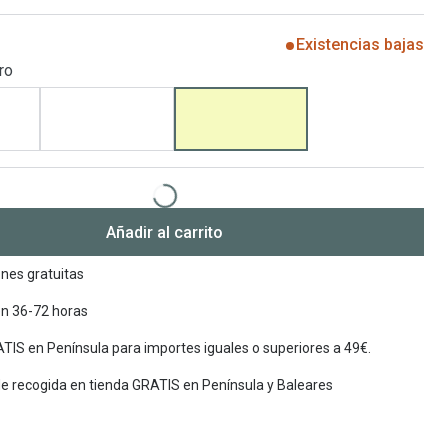
Encuentra las lentillas más adecuadas
Ray Ban Meta: Gafas con IA
Existencias bajas
ro
Guia: Tipo de gafas segun forma de tu cara
Añadir al carrito
nes gratuitas
en 36-72 horas
TIS en Península para importes iguales o superiores a 49€.
de recogida en tienda GRATIS en Península y Baleares