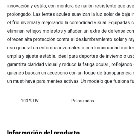
innovación y estilo, con montura de nailon resistente que aseg
prolongado. Las lentes azules suavizan la luz solar de baja i
el frío invernal y mejorando la comodidad visual. Equipadas 
eliminan reflejos molestos y añaden un extra de defensa cont
ofrecen alta protección contra el deslumbramiento solar y ray
uso general en entornos invernales o con luminosidad modera
amplia y ajuste estable, ideal para deportes de invierno o us
garantiza claridad visual y reduce la fatiga ocular , reflejan
quienes buscan un accesorio con un toque de transparencia 
un must-have para mentes activas. Un modelo que fusiona fun
100 % UV
Polarizadas
Información del producto