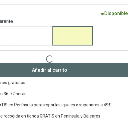
Encuentra las lentillas más adecuadas
Ray Ban Meta: Gafas con IA
Disponible
arente
Guia: Tipo de gafas segun forma de tu cara
Añadir al carrito
nes gratuitas
en 36-72 horas
TIS en Península para importes iguales o superiores a 49€.
de recogida en tienda GRATIS en Península y Baleares