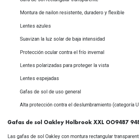
Lentillas esféricas para Miopia y Hipermetropia
Persol
Vogue
Gafas Graduadas Más Vendidas
Gafas de Sol Mas Nuevas
Ojos rojos
Lentillas tóricas para Astigmatismo
Montura de nailon resistente, duradero y flexible
Michael Kors
Ralph Lauren
Gafas Graduadas Más Nuevas
Gafas de Sol Mas Vendidas
Ver todo
Lentillas day & night
Lentes azules
Ver todas las ma
Nuance
Gafas de sol con probador virtual
Lentillas de colores y fantasía
Suavizan la luz solar de baja intensidad
Salud visual Infantil
Ver todas las ma
Protección ocular contra el frío invernal
Lentes polarizadas para proteger la vista
Lentes espejadas
Gafas de sol de uso general
Alta protección contra el deslumbramiento (categoría U
Gafas de sol Oakley Holbrook XXL OO9487 94
Las gafas de sol Oakley con montura rectangular transparent