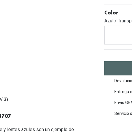
Mes de la visión
Gafas de Sol Rojas
Total 30
Monturas Verdes
Color
Tipos de Gafas de Sol
Biotrue
Tipos de Gafas Graduadas
Azul / Transp
rcas
Iconicos
rcas
Devolucio
Entrega 
V 3)
Envío GRA
Servicio 
8707
e y lentes azules son un ejemplo de