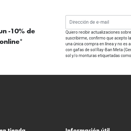
 un -10% de
Quiero recibir actualizaciones sobr
suscribirme, confirmo que acepto l
online*
una única compra en línea y no es a
con gafas de sol Ray-Ban Meta (Ge
sol y/o monturas etiquetadas como 
en tienda
Información útil