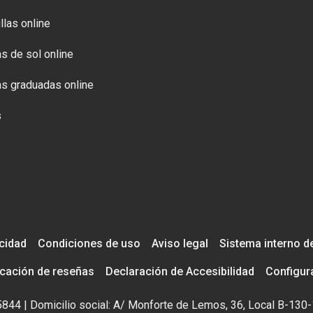
llas online
s de sol online
s graduadas online
s
acidad
Condiciones de uso
Aviso legal
Sistema interno d
icación de reseñas
Declaración de Accesibilidad
Configur
195844 | Domicilio social: A/ Monforte de Lemos, 36, Local B-130-