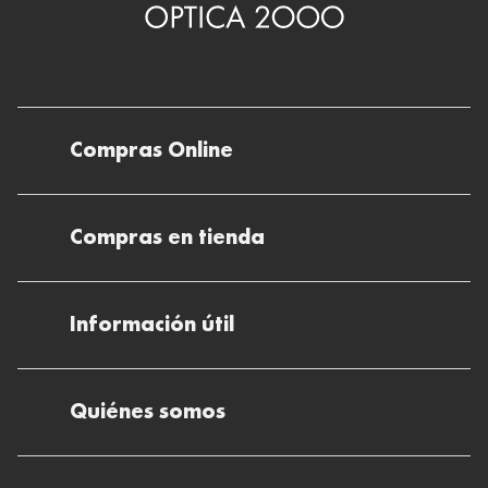
Compras Online
Envíos
Compras en tienda
Devoluciones
Métodos de pago en nuestras tiendas
Cancelar o devolver un pedido
Información útil
Solicitud de Informe optométrico/receta
Desistir del contrato aquí
Ray-ban Meta: Gafas con IA
Pide tu cita
Cómo encontrar mi pedido
Quiénes somos
El plan para tu visión
Preguntas Frecuentes Tienda (FAQs)
Cómo comprar lentillas online
Quiénes somos
Test Visual