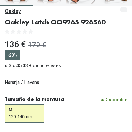
Gafas de Sol Mas Vendidas
Oakley
Lentillas 
Gafas de sol con probador virtual
Oakley Latch OO9265 926560
Lentillas 
Marcas
Materia
Ray-Ban
ahora:
136 €
antes:
170 €
Lentillas 
Oakley
-20%
Lentillas 
Prada
o 3 x 45,33 € sin intereses
Versace
Líquidos
Naranja / Havana
Dolce & Gabbana
Todos los 
Arnette
Disponible
Tamaño de la montura
Lágrimas
Vogue
M
Solucione
120-140mm
Persol
Limpiador