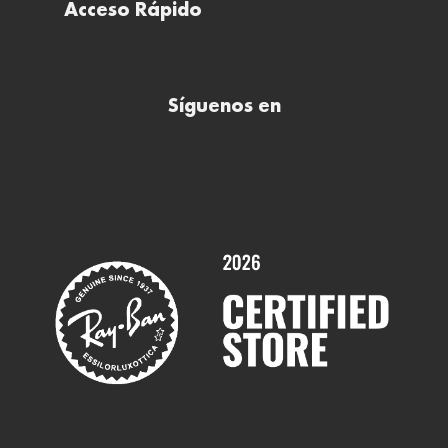
Descargar factura de compra
Acceso Rápido
Todas nuestras ópticas
Preguntas frecuentes (FAQs)
Comprar lentillas online
Buscar óptica
Síguenos en
Comprar gafas de sol online
Contactar
Comprar gafas graduadas online
Trabaja con nosotros
Promociones
Servicios y Garantías
Marcas