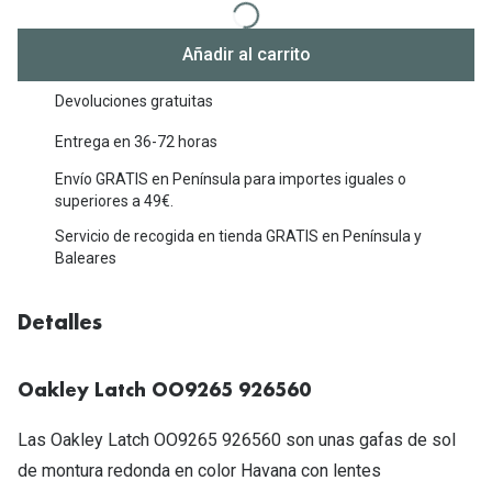
Michael Kors
Marcas
Ver todas las marcas
Añadir al carrito
Eyexpert
Devoluciones gratuitas
Formas y Colores
Acuvue
Entrega en 36-72 horas
Gafas de Sol Cuadradas
Air Optix
Envío GRATIS en Península para importes iguales o
Gafas de Sol Aviador
Biofinity
superiores a 49€.
Gafas de Sol Ojo de Gato - Cat Eye
Servicio de recogida en tienda GRATIS en Península y
Soflens
Baleares
Gafas de Sol Redondas
Dailies
Detalles
Gafas de Sol Ovaladas
Precision
Gafas de Sol Negras
Total 30
Oakley Latch OO9265 926560
Gafas de Sol Transparentes
Biotrue
Las Oakley Latch OO9265 926560 son unas gafas de sol
Gafas de Sol Rojas
de montura redonda en color Havana con lentes
Promoci