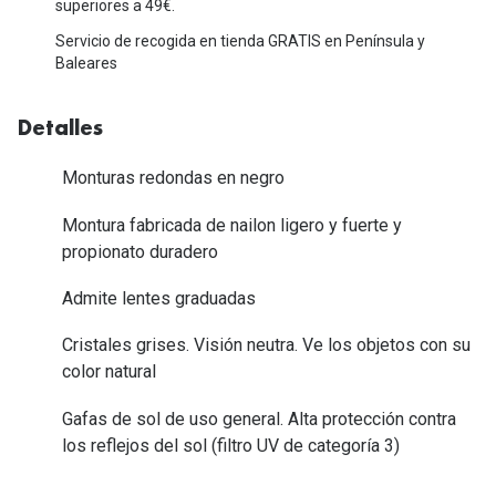
superiores a 49€.
Tipos de Gafas de Sol
Promocion
Servicio de recogida en tienda GRATIS en Península y
Iconicos
Baleares
Lentillas 
Consejos
Detalles
Lecturas
Sol y ojos del bebé
¿Cómo comp
Monturas redondas en negro
Gafas Polarizadas
Cómo pone
Montura fabricada de nailon ligero y fuerte y
Cristales Transitions
propionato duradero
Lentillas 
Guía de gafas para la forma de tu cara
Admite lentes graduadas
Dormir con
Accesorios
Cristales grises. Visión neutra. Ve los objetos con su
Encuentra 
color natural
Gafas de sol de uso general. Alta protección contra
los reflejos del sol (filtro UV de categoría 3)