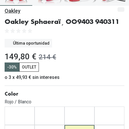
Gafas de Sol Mas Vendidas
Oakley
Lentillas 
Gafas de sol con probador virtual
Oakley Sphaeraï¸ OO9403 940311
Lentillas 
Marcas
Materia
Ray-Ban
Última oportunidad
Lentillas 
Oakley
ahora:
149,80 €
antes:
214 €
Lentillas 
Prada
-30%
OUTLET
Versace
Líquidos
o 3 x 49,93 € sin intereses
Dolce & Gabbana
Todos los 
Color
Arnette
Lágrimas
Rojo / Blanco
Vogue
Solucione
Persol
Limpiador