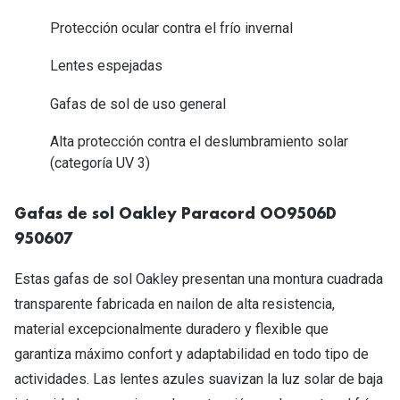
Tipos de Gafas de Sol
Promocion
Protección ocular contra el frío invernal
Iconicos
Lentillas 
Lentes espejadas
Consejos
Gafas de sol de uso general
Lecturas
Sol y ojos del bebé
Alta protección contra el deslumbramiento solar
¿Cómo comp
Gafas Polarizadas
(categoría UV 3)
Cómo pone
Cristales Transitions
Lentillas 
Gafas de sol Oakley Paracord OO9506D
Guía de gafas para la forma de tu cara
950607
Dormir con
Accesorios
Estas gafas de sol Oakley presentan una montura cuadrada
Encuentra 
transparente fabricada en nailon de alta resistencia,
material excepcionalmente duradero y flexible que
garantiza máximo confort y adaptabilidad en todo tipo de
actividades. Las lentes azules suavizan la luz solar de baja