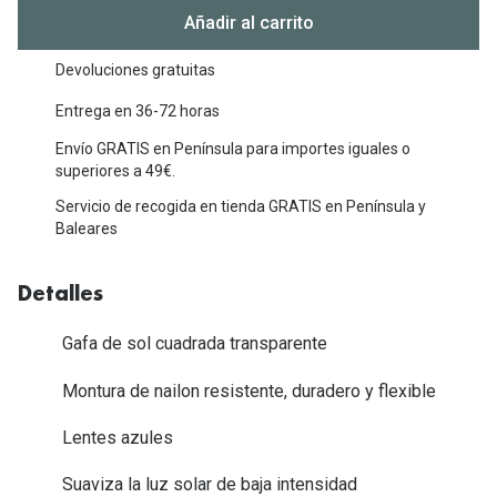
Michael Kors
Añadir al carrito
Marcas
Ver todas las marcas
Eyexpert
Devoluciones gratuitas
Formas y Colores
Entrega en 36-72 horas
Acuvue
Envío GRATIS en Península para importes iguales o
Gafas de Sol Cuadradas
Air Optix
superiores a 49€.
Gafas de Sol Aviador
Biofinity
Servicio de recogida en tienda GRATIS en Península y
Baleares
Gafas de Sol Ojo de Gato - Cat Eye
Soflens
Gafas de Sol Redondas
Dailies
Detalles
Gafas de Sol Ovaladas
Precision
Gafa de sol cuadrada transparente
Gafas de Sol Negras
Total 30
Montura de nailon resistente, duradero y flexible
Gafas de Sol Transparentes
Biotrue
Lentes azules
Gafas de Sol Rojas
Promoci
Suaviza la luz solar de baja intensidad