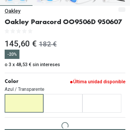
Gafas de Sol Mas Vendidas
Oakley
Lentillas 
Gafas de sol con probador virtual
Oakley Paracord OO9506D 950607
Lentillas 
Marcas
Materia
Ray-Ban
ahora:
145,60 €
antes:
182 €
Lentillas 
Oakley
-20%
Lentillas 
Prada
o 3 x 48,53 € sin intereses
Versace
Líquidos
Última unidad disponible
Color
Dolce & Gabbana
Todos los 
Azul / Transparente
Arnette
Lágrimas
Vogue
Solucione
Persol
Limpiador