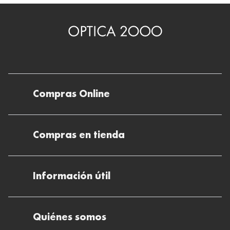
Compras Online
Envíos
Compras en tienda
Devoluciones
Métodos de pago en nuestras tiendas
Cancelar o devolver un pedido
Información útil
Solicitud de Informe optométrico/receta
Desistir del contrato aquí
Ray-ban Meta: Gafas con IA
Pide tu cita
Cómo encontrar mi pedido
Quiénes somos
El plan para tu visión