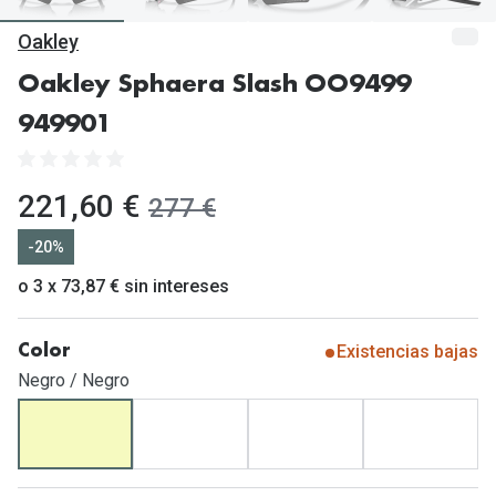
Gafas de Sol Mas Vendidas
Oakley
Lentillas 
Gafas de sol con probador virtual
Oakley Sphaera Slash OO9499
Lentillas 
Marcas
949901
Materia
Ray-Ban
Lentillas 
Oakley
ahora:
221,60 €
antes:
277 €
Lentillas 
Prada
-20%
Versace
o 3 x 73,87 € sin intereses
Líquidos
Dolce & Gabbana
Todos los 
Existencias bajas
Color
Arnette
Lágrimas
Negro / Negro
Vogue
Solucione
Persol
Limpiador