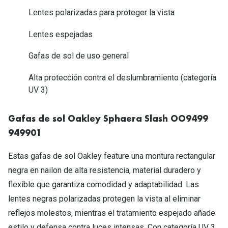
Tipos de Gafas de Sol
Lentes polarizadas para proteger la vista
Promocion
Iconicos
Lentes espejadas
Lentillas 
Consejos
Gafas de sol de uso general
Lecturas
Sol y ojos del bebé
Alta protección contra el deslumbramiento (categoría
¿Cómo comp
UV 3)
Gafas Polarizadas
Cómo pone
Cristales Transitions
Gafas de sol Oakley Sphaera Slash OO9499
Lentillas 
Guía de gafas para la forma de tu cara
949901
Dormir con
Estas gafas de sol Oakley feature una montura rectangular
Accesorios
Encuentra 
negra en nailon de alta resistencia, material duradero y
flexible que garantiza comodidad y adaptabilidad. Las
lentes negras polarizadas protegen la vista al eliminar
reflejos molestos, mientras el tratamiento espejado añade
estilo y defensa contra luces intensas. Con categoría UV 3,