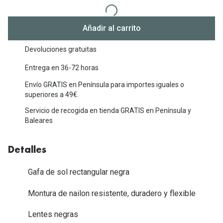
Michael Kors
Marcas
Ver todas las marcas
Añadir al carrito
Eyexpert
Formas y Colores
Devoluciones gratuitas
Acuvue
Gafas de Sol Cuadradas
Entrega en 36-72 horas
Air Optix
Envío GRATIS en Península para importes iguales o
Gafas de Sol Aviador
Biofinity
superiores a 49€.
Gafas de Sol Ojo de Gato - Cat Eye
Servicio de recogida en tienda GRATIS en Península y
Soflens
Baleares
Gafas de Sol Redondas
Dailies
Gafas de Sol Ovaladas
Detalles
Precision
Gafas de Sol Negras
Total 30
Gafa de sol rectangular negra
Gafas de Sol Transparentes
Biotrue
Montura de nailon resistente, duradero y flexible
Gafas de Sol Rojas
Lentes negras
Promoci