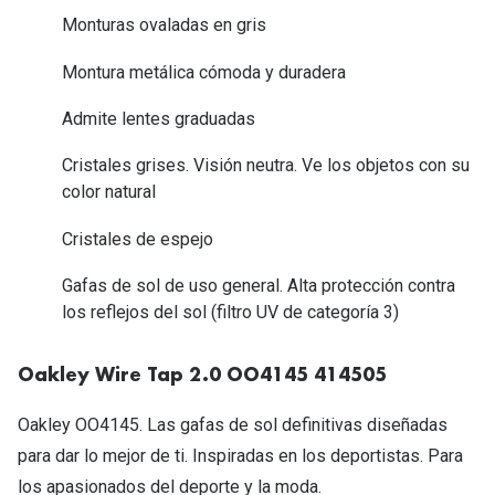
Tipos de Gafas de Sol
Monturas ovaladas en gris
Promocion
Iconicos
Montura metálica cómoda y duradera
Lentillas 
Consejos
Admite lentes graduadas
Lecturas
Sol y ojos del bebé
Cristales grises. Visión neutra. Ve los objetos con su
¿Cómo comp
color natural
Gafas Polarizadas
Cómo pone
Cristales de espejo
Cristales Transitions
Lentillas 
Gafas de sol de uso general. Alta protección contra
Guía de gafas para la forma de tu cara
Dormir con
los reflejos del sol (filtro UV de categoría 3)
Accesorios
Encuentra 
Oakley Wire Tap 2.0 OO4145 414505
Oakley OO4145. Las gafas de sol definitivas diseñadas
para dar lo mejor de ti. Inspiradas en los deportistas. Para
los apasionados del deporte y la moda.