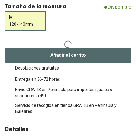
Michael Kors
Disponible
Tamaño de la montura
Marcas
Ver todas las marcas
M
Eyexpert
120-140mm
Formas y Colores
Acuvue
Gafas de Sol Cuadradas
Air Optix
Gafas de Sol Aviador
Añadir al carrito
Biofinity
Gafas de Sol Ojo de Gato - Cat Eye
Soflens
Devoluciones gratuitas
Gafas de Sol Redondas
Entrega en 36-72 horas
Dailies
Gafas de Sol Ovaladas
Envío GRATIS en Península para importes iguales o
Precision
superiores a 49€.
Gafas de Sol Negras
Total 30
Servicio de recogida en tienda GRATIS en Península y
Baleares
Gafas de Sol Transparentes
Biotrue
Gafas de Sol Rojas
Detalles
Promoci