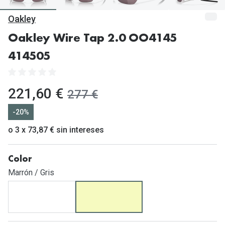
Gafas de Sol Mas Vendidas
Oakley
Lentillas 
Gafas de sol con probador virtual
Oakley Wire Tap 2.0 OO4145
Lentillas 
Marcas
414505
Materia
Ray-Ban
Lentillas 
Oakley
ahora:
221,60 €
antes:
277 €
Lentillas 
Prada
-20%
Versace
o 3 x 73,87 € sin intereses
Líquidos
Dolce & Gabbana
Todos los 
Color
Arnette
Lágrimas
Marrón / Gris
Vogue
Solucione
Persol
Limpiador