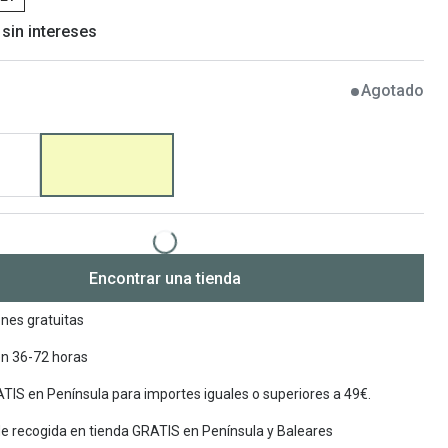
 sin intereses
Encuentra las lentillas más adecuadas
Ray Ban Meta: Gafas con IA
Guia: Tipo de gafas segun forma de tu cara
Agotado
Encontrar una tienda
nes gratuitas
en 36-72 horas
TIS en Península para importes iguales o superiores a 49€.
de recogida en tienda GRATIS en Península y Baleares