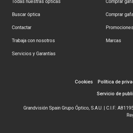
Todas nuestras ópticas
Comprar gafa
Buscar óptica
Comprar gafa
Contactar
Promocione
Trabaja con nosotros
Marcas
Servicios y Garantías
Cookies
Política de priv
Servicio de publ
Grandvisión Spain Grupo Óptico, S.A.U. | C.I.F.: A81
Reg