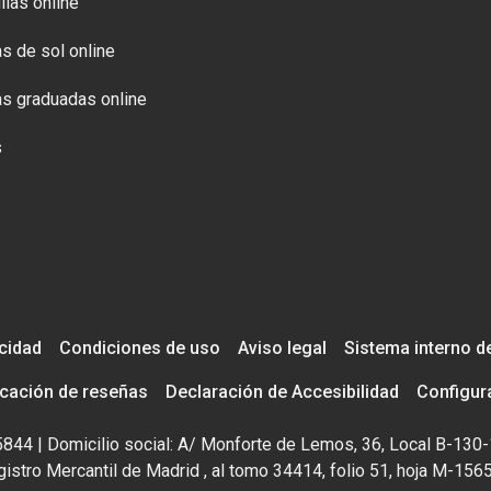
llas online
s de sol online
s graduadas online
s
acidad
Condiciones de uso
Aviso legal
Sistema interno d
icación de reseñas
Declaración de Accesibilidad
Configur
195844 | Domicilio social: A/ Monforte de Lemos, 36, Local B-130-
istro Mercantil de Madrid , al tomo 34414, folio 51, hoja M-156