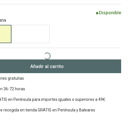
Encuentra las lentillas más adecuadas
Ray Ban Meta: Gafas con IA
Disponible
ana
Guia: Tipo de gafas segun forma de tu cara
Añadir al carrito
nes gratuitas
en 36-72 horas
TIS en Península para importes iguales o superiores a 49€.
de recogida en tienda GRATIS en Península y Baleares