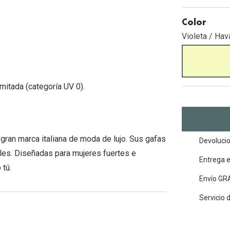
Mes de la visión
Gafas de Sol Rojas
Total 30
Monturas Verdes
Color
Tipos de Gafas de Sol
Biotrue
Tipos de Gafas Graduadas
Violeta / Hav
rcas
Iconicos
rcas
mitada (categoría UV 0).
ran marca italiana de moda de lujo. Sus gafas
Devolucio
les. Diseñadas para mujeres fuertes e
Entrega 
 tú.
Envío GRA
Servicio 