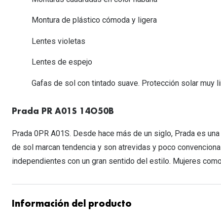
Lentillas esféricas para Miopia y Hipermetropia
Persol
Vogue
Gafas Graduadas Más Vendidas
Gafas de Sol Mas Nuevas
Ojos rojos
Lentillas tóricas para Astigmatismo
Montura de plástico cómoda y ligera
Michael Kors
Ralph Lauren
Gafas Graduadas Más Nuevas
Gafas de Sol Mas Vendidas
Ver todo
Lentillas day & night
Lentes violetas
Ver todas las ma
Nuance
Gafas de sol con probador virtual
Lentillas de colores y fantasía
Lentes de espejo
Salud visual Infantil
Ver todas las ma
Gafas de sol con tintado suave. Protección solar muy li
Prada PR A01S 14O50B
Prada 0PR A01S. Desde hace más de un siglo, Prada es una g
de sol marcan tendencia y son atrevidas y poco convenciona
independientes con un gran sentido del estilo. Mujeres como
Información del producto