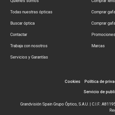
Quiénes somos
Comprar lenti
Todas nuestras ópticas
Comprar gafa
Buscar óptica
Comprar gafa
Contactar
Promocione
Trabaja con nosotros
Marcas
Servicios y Garantías
Cookies
Política de priv
Servicio de publ
Grandvisión Spain Grupo Óptico, S.A.U. | C.I.F.: A81
Reg