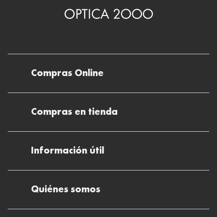
Compras Online
Envíos
Compras en tienda
Devoluciones
Métodos de pago en nuestras tiendas
Cancelar o devolver un pedido
Información útil
Solicitud de Informe optométrico/receta
Desistir del contrato aquí
Ray-ban Meta: Gafas con IA
Pide tu cita
Cómo encontrar mi pedido
Quiénes somos
El plan para tu visión
Preguntas Frecuentes Tienda (FAQs)
Cómo comprar lentillas online
Quiénes somos