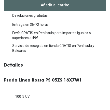
Michael Kors
Añadir al carrito
Marcas
Ver todas las marcas
Eyexpert
Devoluciones gratuitas
Formas y Colores
Entrega en 36-72 horas
Acuvue
Envío GRATIS en Península para importes iguales o
Gafas de Sol Cuadradas
Air Optix
superiores a 49€.
Gafas de Sol Aviador
Biofinity
Servicio de recogida en tienda GRATIS en Península y
Baleares
Gafas de Sol Ojo de Gato - Cat Eye
Soflens
Gafas de Sol Redondas
Dailies
Detalles
Gafas de Sol Ovaladas
Precision
Prada Linea Rossa PS 05ZS 16X7W1
Gafas de Sol Negras
Total 30
Gafas de Sol Transparentes
Biotrue
100 % UV
Gafas de Sol Rojas
Promoci