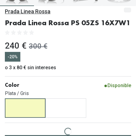
Gafas de Sol Mas Vendidas
Prada Linea Rossa
Lentillas 
Gafas de sol con probador virtual
Prada Linea Rossa PS 05ZS 16X7W1
Lentillas 
Marcas
Materia
Ray-Ban
ahora:
240 €
antes:
300 €
Lentillas 
Oakley
-20%
Lentillas 
Prada
o 3 x 80 € sin intereses
Versace
Líquidos
Disponible
Color
Dolce & Gabbana
Todos los 
Plata / Gris
Arnette
Lágrimas
Vogue
Solucione
Persol
Limpiador