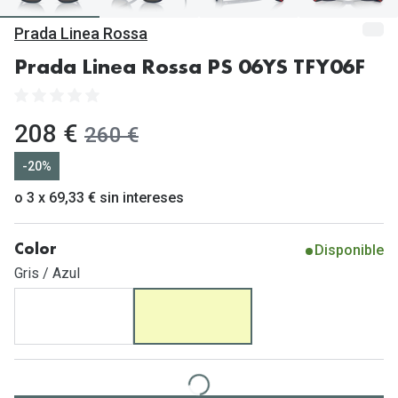
Gafas de Sol Mas Vendidas
Prada Linea Rossa
Lentillas 
Gafas de sol con probador virtual
Prada Linea Rossa PS 06YS TFY06F
Lentillas 
Marcas
Materia
Ray-Ban
ahora:
208 €
antes:
260 €
Lentillas 
Oakley
-20%
Lentillas 
Prada
o 3 x 69,33 € sin intereses
Versace
Líquidos
Disponible
Color
Dolce & Gabbana
Todos los 
Gris / Azul
Arnette
Lágrimas
Vogue
Solucione
Persol
Limpiador