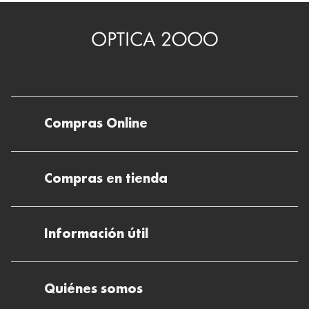
Compras Online
Envíos
Compras en tienda
Devoluciones
Métodos de pago en nuestras tiendas
Cancelar o devolver un pedido
Información útil
Solicitud de Informe optométrico/receta
Desistir del contrato aquí
Ray-ban Meta: Gafas con IA
Pide tu cita
Cómo encontrar mi pedido
Quiénes somos
El plan para tu visión
Preguntas Frecuentes Tienda (FAQs)