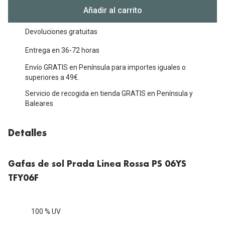
Michael Kors
Añadir al carrito
Marcas
Ver todas las marcas
Eyexpert
Devoluciones gratuitas
Formas y Colores
Entrega en 36-72 horas
Acuvue
Envío GRATIS en Península para importes iguales o
Gafas de Sol Cuadradas
Air Optix
superiores a 49€.
Gafas de Sol Aviador
Biofinity
Servicio de recogida en tienda GRATIS en Península y
Baleares
Gafas de Sol Ojo de Gato - Cat Eye
Soflens
Gafas de Sol Redondas
Dailies
Detalles
Gafas de Sol Ovaladas
Precision
Gafas de sol Prada Linea Rossa PS 06YS
Gafas de Sol Negras
Total 30
TFY06F
Gafas de Sol Transparentes
Biotrue
Gafas de Sol Rojas
100 % UV
Promoci