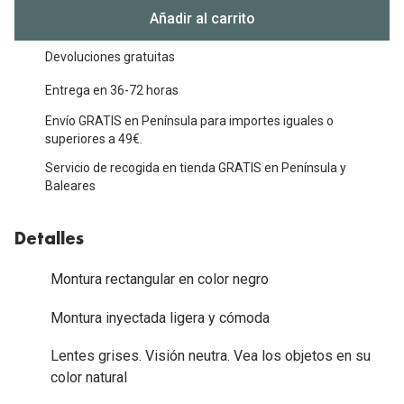
Michael Kors
Añadir al carrito
Marcas
Ver todas las marcas
Eyexpert
Devoluciones gratuitas
Formas y Colores
Entrega en 36-72 horas
Acuvue
Envío GRATIS en Península para importes iguales o
Gafas de Sol Cuadradas
Air Optix
superiores a 49€.
Gafas de Sol Aviador
Biofinity
Servicio de recogida en tienda GRATIS en Península y
Baleares
Gafas de Sol Ojo de Gato - Cat Eye
Soflens
Gafas de Sol Redondas
Dailies
Detalles
Gafas de Sol Ovaladas
Precision
Montura rectangular en color negro
Gafas de Sol Negras
Total 30
Montura inyectada ligera y cómoda
Gafas de Sol Transparentes
Biotrue
Lentes grises. Visión neutra. Vea los objetos en su
Gafas de Sol Rojas
color natural
Promoci