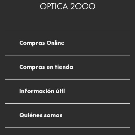
Compras Online
Envíos
Compras en tienda
Devoluciones
Métodos de pago en nuestras tiendas
Cancelar o devolver un pedido
Información útil
Solicitud de Informe optométrico/receta
Desistir del contrato aquí
Ray-ban Meta: Gafas con IA
Pide tu cita
Cómo encontrar mi pedido
Quiénes somos
El plan para tu visión
Preguntas Frecuentes Tienda (FAQs)
Cómo comprar lentillas online
Quiénes somos
Test Visual