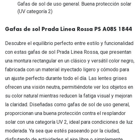
Tipos de Gafas de Sol
Gafas de sol de uso general. Buena protección solar
Promocion
(UV categoría 2)
Iconicos
Lentillas 
Gafas de sol Prada Linea Rossa PS A08S 1844
Consejos
Lecturas
Descubre el equilibrio perfecto entre estilo y funcionalidad
Sol y ojos del bebé
¿Cómo comp
con estas gafas de sol Prada Linea Rossa, que presentan
Gafas Polarizadas
una montura rectangular en un clásico y versátil color negro,
Cómo pone
Cristales Transitions
fabricada con un material inyectado ligero y cómodo para
Lentillas 
un ajuste perfecto durante todo el día. Las lentes grises
Guía de gafas para la forma de tu cara
ofrecen una visión neutra, permitiéndote ver los objetos en
Dormir con
su color natural mientras reducen la fatiga visual y mejoran
Accesorios
Encuentra 
la claridad. Diseñadas como gafas de sol de uso general,
proporcionan una buena protección contra el resplandor
solar con una categoría UV 2, ideal para condiciones de luz
moderada. Ya sea que estés paseando por la ciudad,
disfrutando de actividades al aire libre o simplemente