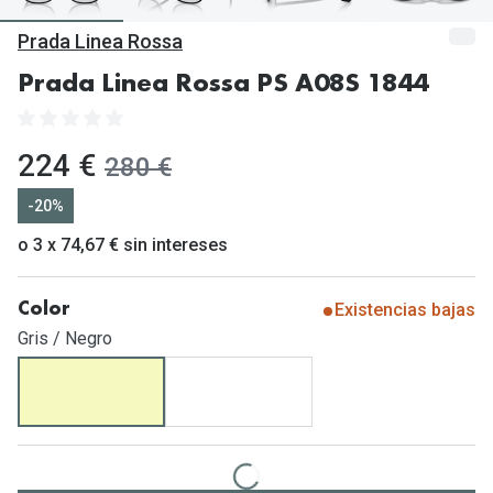
Gafas de Sol Mas Vendidas
Prada Linea Rossa
Lentillas 
Gafas de sol con probador virtual
Prada Linea Rossa PS A08S 1844
Lentillas 
Marcas
Materia
Ray-Ban
ahora:
224 €
antes:
280 €
Lentillas 
Oakley
-20%
Lentillas 
Prada
o 3 x 74,67 € sin intereses
Versace
Líquidos
Existencias bajas
Color
Dolce & Gabbana
Todos los 
Gris / Negro
Arnette
Lágrimas
Vogue
Solucione
Persol
Limpiador