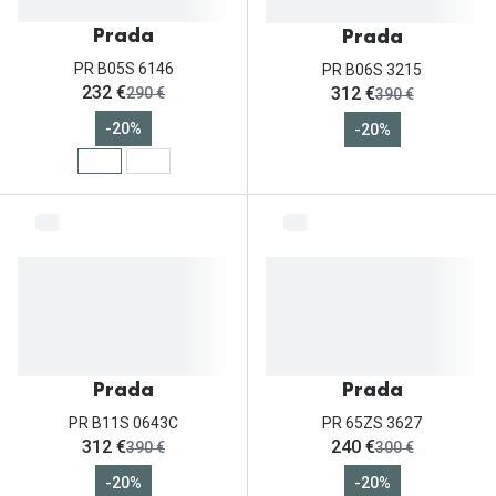
Prada
Prada
PR B05S 6146
PR B06S 3215
ahora:
ahora:
232 €
312 €
antes:
antes:
290 €
390 €
-20%
-20%
Prada
Prada
PR B11S 0643C
PR 65ZS 3627
ahora:
ahora:
312 €
240 €
antes:
antes:
390 €
300 €
-20%
-20%