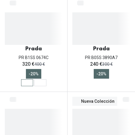
Prada
Prada
PR B15S 0674C
PR B05S 3890A7
ahora:
ahora:
320 €
240 €
antes:
antes:
400 €
300 €
-20%
-20%
Nueva Colección