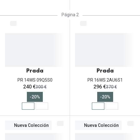
Página 2
Prada
Prada
PR 14WS 09Q5S0
PR 16WS 2AU6S1
ahora:
ahora:
240 €
296 €
antes:
antes:
300 €
370 €
-20%
-20%
Nueva Colección
Nueva Colección