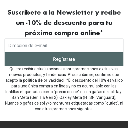
estilos de gafas de sol
bloquear de manera
durabilidad y resistencia
efectiva los rayos UV
Suscríbete a la Newsletter y recibe
monturas clásicas y elegantes
un -10% de descuento para tu
próxima compra online*
estilo
ayuda a prevenir el
personal.
envejecimiento prematuro de la piel
alrededor
Regístrate
Quiero recibir actualizaciones sobre promociones exclusivas,
nuevos productos, y tendencias. Al suscribirme, confirmo que
acepto la
política de privacidad
. *El descuento del 10% es válido
para una única compra en línea y no es acumulable con las
lentillas etiquetadas como "precio online" ni con gafas de sol Ray-
Ban Meta (Gen 1 & Gen 2), Oakley Meta (HTSN, Vanguard),
Nuance o gafas de sol y/o monturas etiquetadas como "outlet", ni
con otras promociones vigentes.