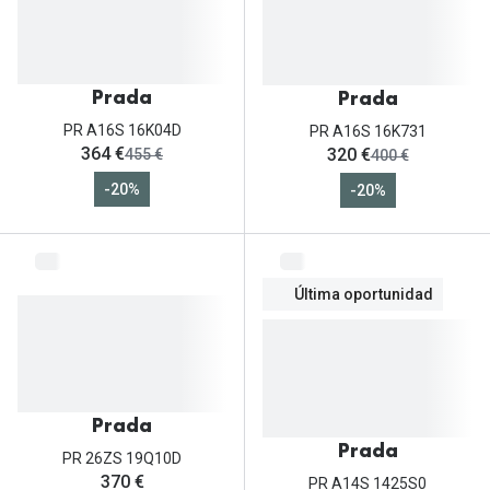
Prada
Prada
PR A16S 16K04D
PR A16S 16K731
ahora:
ahora:
364 €
320 €
antes:
antes:
455 €
400 €
-20%
-20%
Última oportunidad
Prada
Prada
PR 26ZS 19Q10D
370 €
PR A14S 1425S0