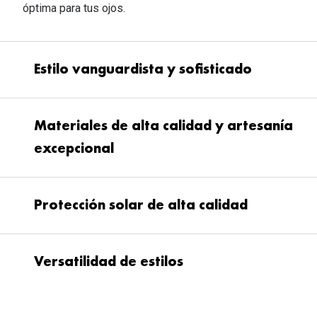
óptima para tus ojos.
Estilo vanguardista y sofisticado
Materiales de alta calidad y artesanía
diseño vanguardista y sofisticado.
líneas modernas
excepcional
y elementos clásicos
utilizar los
Protección solar de alta calidad
mejores materiales y la artesanía más
refinada en la fabricación de sus
enfoque
innovador en la moda
gafas de sol.
gafas de
Versatilidad de estilos
sol no son una excepción
protección solar de alta calidad para
obra de arte
amplia gama de
tus ojos.