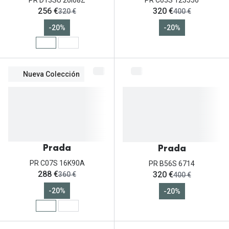
PR C05S 123556
ahora:
ahora:
256 €
320 €
antes:
antes:
320 €
400 €
-20%
-20%
Nueva Colección
Prada
Prada
PR C07S 16K90A
PR B56S 6714
ahora:
ahora:
288 €
320 €
antes:
antes:
360 €
400 €
-20%
-20%