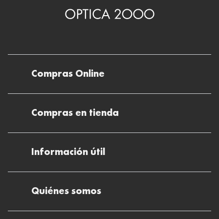
Compras Online
Envíos
Compras en tienda
Devoluciones
Métodos de pago en nuestras tiendas
Cancelar o devolver un pedido
Información útil
Solicitud de Informe optométrico/receta
Desistir del contrato aquí
Ray-ban Meta: Gafas con IA
Pide tu cita
Cómo encontrar mi pedido
Quiénes somos
El plan para tu visión
Preguntas Frecuentes Tienda (FAQs)
Cómo comprar lentillas online
Quiénes somos