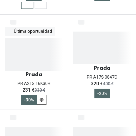
Última oportunidad
Prada
Prada
PR A17S 0847C
ahora:
320 €
antes:
PR A21S 16K30H
400 €
ahora:
231 €
antes:
330 €
-20%
-30%
🔴