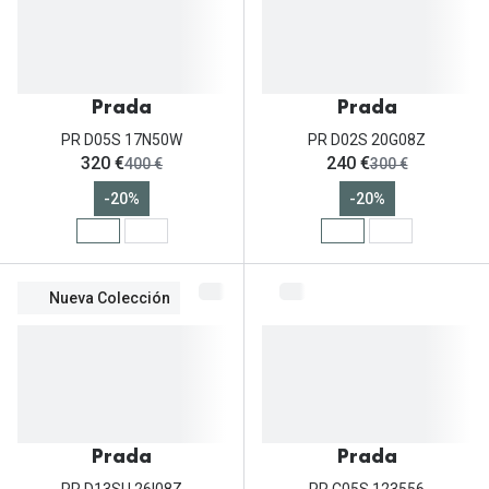
Prada
Prada
PR D05S 17N50W
PR D02S 20G08Z
ahora:
ahora:
320 €
240 €
antes:
antes:
400 €
300 €
-20%
-20%
Nueva Colección
Prada
Prada
PR D13SU 26I08Z