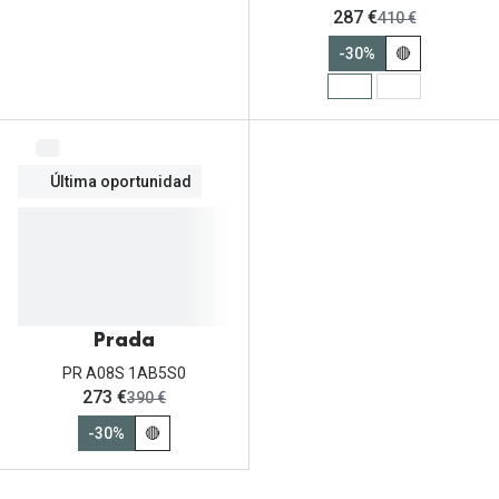
ahora:
287 €
antes:
410 €
-30%
🔴
Última oportunidad
Prada
PR A08S 1AB5S0
ahora:
273 €
antes:
390 €
-30%
🔴