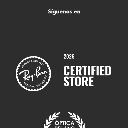
Buscar óptica
Síguenos en
Comprar gafas de sol online
Contactar
Comprar gafas graduadas online
Trabaja con nosotros
Promociones
Servicios y Garantías
Marcas