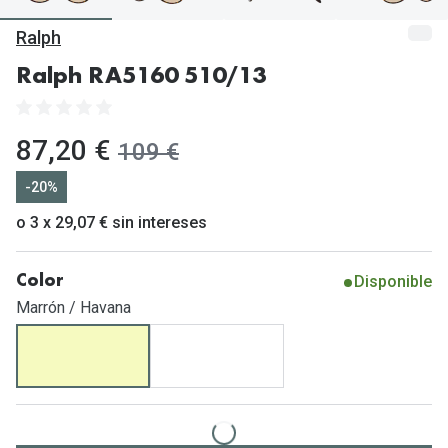
Gafas de Sol Mas Vendidas
Ralph
Lentillas 
Gafas de sol con probador virtual
Ralph RA5160 510/13
Lentillas 
Marcas
Materia
Ray-Ban
ahora:
87,20 €
antes:
109 €
Lentillas 
Oakley
-20%
Lentillas 
Prada
o 3 x 29,07 € sin intereses
Versace
Líquidos
Disponible
Color
Dolce & Gabbana
Todos los 
Marrón / Havana
Arnette
Lágrimas
Vogue
Solucione
Persol
Limpiador