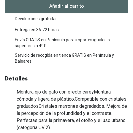
Michael Kors
Añadir al carrito
Marcas
Ver todas las marcas
Eyexpert
Devoluciones gratuitas
Formas y Colores
Entrega en 36-72 horas
Acuvue
Envío GRATIS en Península para importes iguales o
Gafas de Sol Cuadradas
Air Optix
superiores a 49€.
Gafas de Sol Aviador
Biofinity
Servicio de recogida en tienda GRATIS en Península y
Baleares
Gafas de Sol Ojo de Gato - Cat Eye
Soflens
Gafas de Sol Redondas
Dailies
Detalles
Gafas de Sol Ovaladas
Precision
Montura ojo de gato con efecto careyMontura
cómoda y ligera de plástico.Compatible con cristales
Gafas de Sol Negras
Total 30
graduadosCristales marrones degradados. Mejora de
Gafas de Sol Transparentes
la percepción de la profundidad y el contraste.
Biotrue
Perfectas para la primavera, el otoño y el uso urbano
Gafas de Sol Rojas
(categoría UV 2).
Promoci