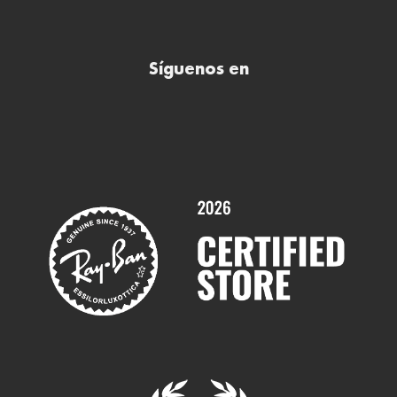
Todas nuestras ópticas
Preguntas frecuentes (FAQs)
Comprar lentillas online
Buscar óptica
Síguenos en
Comprar gafas de sol online
Contactar
Comprar gafas graduadas online
Trabaja con nosotros
Promociones
Servicios y Garantías
Marcas