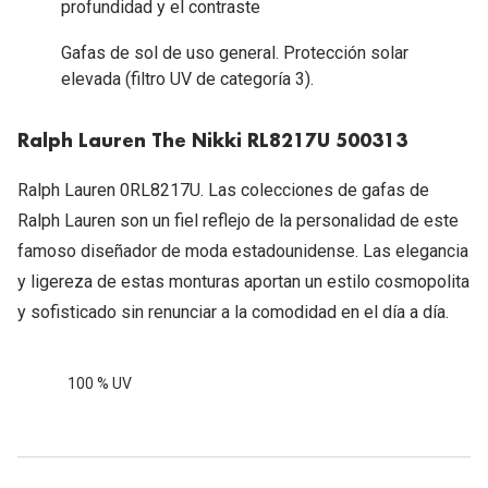
profundidad y el contraste
Tipos de Gafas de Sol
Promocion
Gafas de sol de uso general. Protección solar
Iconicos
Lentillas 
elevada (filtro UV de categoría 3).
Consejos
Lecturas
Ralph Lauren The Nikki RL8217U 500313
Sol y ojos del bebé
¿Cómo comp
Ralph Lauren 0RL8217U. Las colecciones de gafas de
Gafas Polarizadas
Cómo pone
Ralph Lauren son un fiel reflejo de la personalidad de este
Cristales Transitions
famoso diseñador de moda estadounidense. Las elegancia
Lentillas 
y ligereza de estas monturas aportan un estilo cosmopolita
Guía de gafas para la forma de tu cara
Dormir con
y sofisticado sin renunciar a la comodidad en el día a día.
Accesorios
Encuentra 
100 % UV