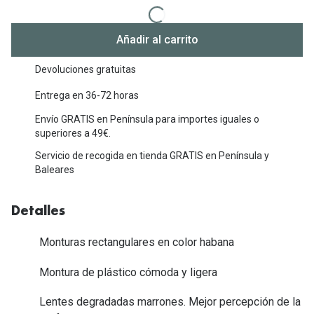
Michael Kors
Marcas
Ver todas las marcas
Añadir al carrito
Eyexpert
Formas y Colores
Devoluciones gratuitas
Acuvue
Gafas de Sol Cuadradas
Entrega en 36-72 horas
Air Optix
Envío GRATIS en Península para importes iguales o
Gafas de Sol Aviador
Biofinity
superiores a 49€.
Gafas de Sol Ojo de Gato - Cat Eye
Servicio de recogida en tienda GRATIS en Península y
Soflens
Baleares
Gafas de Sol Redondas
Dailies
Gafas de Sol Ovaladas
Detalles
Precision
Gafas de Sol Negras
Total 30
Monturas rectangulares en color habana
Gafas de Sol Transparentes
Biotrue
Montura de plástico cómoda y ligera
Gafas de Sol Rojas
Lentes degradadas marrones. Mejor percepción de la
Promoci