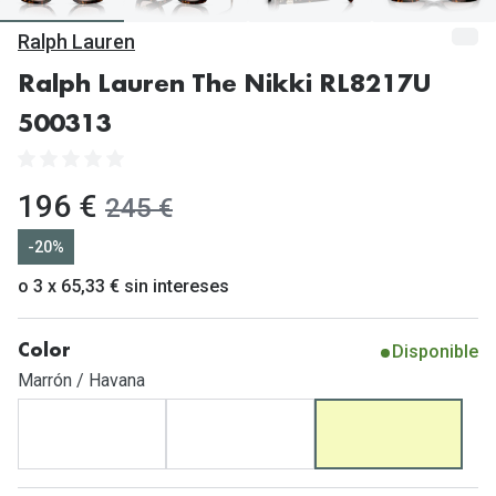
Gafas de Sol Mas Vendidas
Ralph Lauren
Lentillas 
Gafas de sol con probador virtual
Ralph Lauren The Nikki RL8217U
Lentillas 
Marcas
500313
Materia
Ray-Ban
Lentillas 
Oakley
ahora:
196 €
antes:
245 €
Lentillas 
Prada
-20%
Versace
o 3 x 65,33 € sin intereses
Líquidos
Dolce & Gabbana
Todos los 
Disponible
Color
Arnette
Lágrimas
Marrón / Havana
Vogue
Solucione
Persol
Limpiador