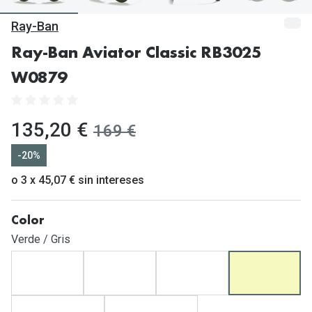
Gafas de Sol Mas Vendidas
Ray-Ban
Lentillas 
Gafas de sol con probador virtual
Ray-Ban Aviator Classic RB3025
Lentillas 
Marcas
W0879
Materia
Ray-Ban
Lentillas 
Oakley
ahora:
135,20 €
antes:
169 €
Lentillas 
Prada
-20%
Versace
o 3 x 45,07 € sin intereses
Líquidos
Dolce & Gabbana
Todos los 
Color
Arnette
Lágrimas
Verde / Gris
Vogue
Solucione
Persol
Limpiador