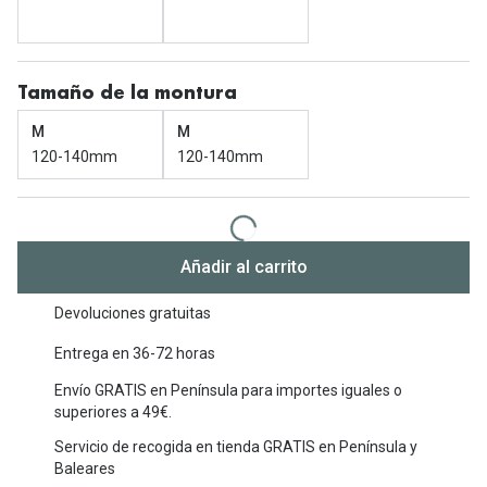
Michael Kors
Marcas
Ver todas las marcas
Eyexpert
Tamaño de la montura
Formas y Colores
Acuvue
M
M
Gafas de Sol Cuadradas
Air Optix
120-140mm
120-140mm
Gafas de Sol Aviador
Biofinity
Gafas de Sol Ojo de Gato - Cat Eye
Soflens
Añadir al carrito
Gafas de Sol Redondas
Dailies
Devoluciones gratuitas
Gafas de Sol Ovaladas
Precision
Entrega en 36-72 horas
Gafas de Sol Negras
Total 30
Envío GRATIS en Península para importes iguales o
Gafas de Sol Transparentes
superiores a 49€.
Biotrue
Servicio de recogida en tienda GRATIS en Península y
Gafas de Sol Rojas
Baleares
Promoci