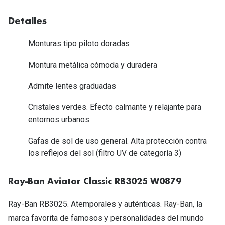
Tipos de Gafas de Sol
Promocion
Detalles
Iconicos
Lentillas 
Monturas tipo piloto doradas
Consejos
Lecturas
Montura metálica cómoda y duradera
Sol y ojos del bebé
¿Cómo comp
Admite lentes graduadas
Gafas Polarizadas
Cómo pone
Cristales verdes. Efecto calmante y relajante para
Cristales Transitions
entornos urbanos
Lentillas 
Guía de gafas para la forma de tu cara
Gafas de sol de uso general. Alta protección contra
Dormir con
los reflejos del sol (filtro UV de categoría 3)
Accesorios
Encuentra 
Ray-Ban Aviator Classic RB3025 W0879
Ray-Ban RB3025. Atemporales y auténticas. Ray-Ban, la
marca favorita de famosos y personalidades del mundo