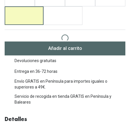
Michael Kors
Marcas
Ver todas las marcas
Eyexpert
Formas y Colores
Acuvue
Gafas de Sol Cuadradas
Air Optix
Añadir al carrito
Gafas de Sol Aviador
Biofinity
Devoluciones gratuitas
Gafas de Sol Ojo de Gato - Cat Eye
Soflens
Entrega en 36-72 horas
Gafas de Sol Redondas
Dailies
Envío GRATIS en Península para importes iguales o
Gafas de Sol Ovaladas
superiores a 49€.
Precision
Servicio de recogida en tienda GRATIS en Península y
Gafas de Sol Negras
Total 30
Baleares
Gafas de Sol Transparentes
Biotrue
Detalles
Gafas de Sol Rojas
Promoci