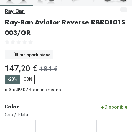
Gafas de Sol Mas Vendidas
Ray-Ban
Lentillas 
Gafas de sol con probador virtual
Ray-Ban Aviator Reverse RBR0101S
Lentillas 
Marcas
003/GR
Materia
Ray-Ban
Lentillas 
Oakley
Última oportunidad
Lentillas 
Prada
ahora:
147,20 €
antes:
184 €
Versace
Líquidos
-20%
ICON
Dolce & Gabbana
Todos los 
o 3 x 49,07 € sin intereses
Arnette
Lágrimas
Disponible
Color
Vogue
Solucione
Gris / Plata
Persol
Limpiador