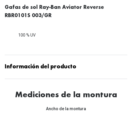
Tipos de Gafas de Sol
Gafas de sol Ray-Ban Aviator Reverse
Promocion
RBR0101S 003/GR
Iconicos
Lentillas 
Consejos
Lecturas
100 % UV
Sol y ojos del bebé
¿Cómo comp
Gafas Polarizadas
Cómo pone
Cristales Transitions
Información del producto
Lentillas 
Guía de gafas para la forma de tu cara
Dormir con
Accesorios
Mediciones de la montura
Encuentra 
Ancho de la montura