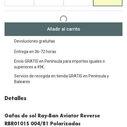
Michael Kors
Marcas
Ver todas las marcas
Eyexpert
Formas y Colores
Añadir al carrito
Acuvue
Gafas de Sol Cuadradas
Air Optix
Devoluciones gratuitas
Gafas de Sol Aviador
Entrega en 36-72 horas
Biofinity
Gafas de Sol Ojo de Gato - Cat Eye
Envío GRATIS en Península para importes iguales o
Soflens
superiores a 49€.
Gafas de Sol Redondas
Dailies
Servicio de recogida en tienda GRATIS en Península y
Baleares
Gafas de Sol Ovaladas
Precision
Gafas de Sol Negras
Total 30
Detalles
Gafas de Sol Transparentes
Biotrue
Gafas de sol Ray-Ban Aviator Reverse
Gafas de Sol Rojas
Promoci
RBR0101S 004/81 Polarizadas