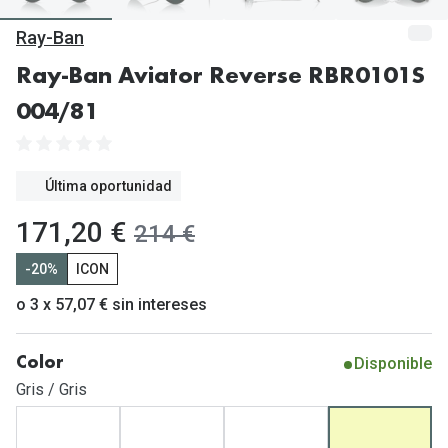
Gafas de Sol Mas Vendidas
Ray-Ban
Lentillas 
Gafas de sol con probador virtual
Ray-Ban Aviator Reverse RBR0101S
Lentillas 
Marcas
004/81
Materia
Ray-Ban
Lentillas 
Oakley
Última oportunidad
Lentillas 
Prada
ahora:
171,20 €
antes:
214 €
Versace
Líquidos
-20%
ICON
Dolce & Gabbana
Todos los 
o 3 x 57,07 € sin intereses
Arnette
Lágrimas
Disponible
Color
Vogue
Solucione
Gris / Gris
Persol
Limpiador