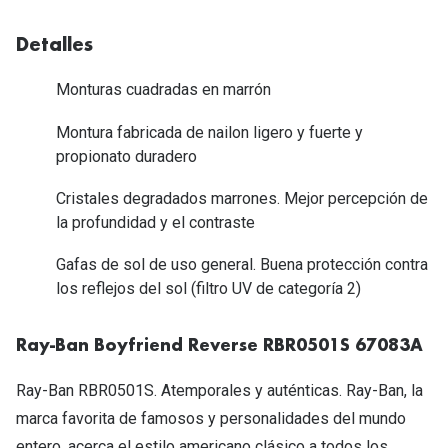
Tipos de Gafas de Sol
Promocion
Detalles
Iconicos
Lentillas 
Monturas cuadradas en marrón
Consejos
Lecturas
Montura fabricada de nailon ligero y fuerte y
Sol y ojos del bebé
propionato duradero
¿Cómo comp
Gafas Polarizadas
Cristales degradados marrones. Mejor percepción de
Cómo pone
Cristales Transitions
la profundidad y el contraste
Lentillas 
Guía de gafas para la forma de tu cara
Gafas de sol de uso general. Buena protección contra
Dormir con
los reflejos del sol (filtro UV de categoría 2)
Accesorios
Encuentra 
Ray-Ban Boyfriend Reverse RBR0501S 67083A
Ray-Ban RBR0501S. Atemporales y auténticas. Ray-Ban, la
marca favorita de famosos y personalidades del mundo
entero, acerca el estilo americano clásico a todos los