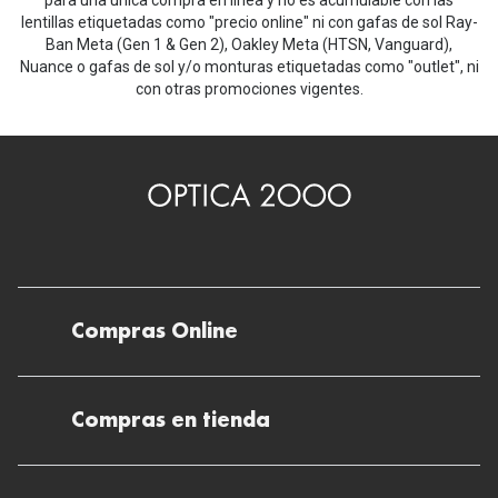
para una única compra en línea y no es acumulable con las
lentillas etiquetadas como "precio online" ni con gafas de sol Ray-
Ban Meta (Gen 1 & Gen 2), Oakley Meta (HTSN, Vanguard),
Nuance o gafas de sol y/o monturas etiquetadas como "outlet", ni
con otras promociones vigentes.
Compras Online
Envíos
Compras en tienda
Devoluciones
Métodos de pago en nuestras tiendas
Cancelar o devolver un pedido