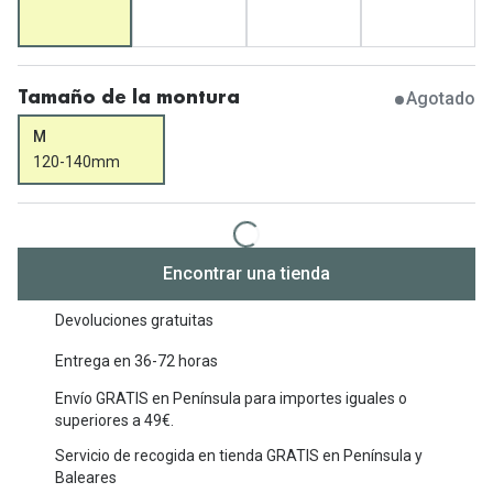
Michael Kors
Marcas
Ver todas las marcas
Eyexpert
Agotado
Tamaño de la montura
Formas y Colores
Acuvue
M
Gafas de Sol Cuadradas
Air Optix
120-140mm
Gafas de Sol Aviador
Biofinity
Gafas de Sol Ojo de Gato - Cat Eye
Soflens
Encontrar una tienda
Gafas de Sol Redondas
Dailies
Devoluciones gratuitas
Gafas de Sol Ovaladas
Precision
Entrega en 36-72 horas
Gafas de Sol Negras
Total 30
Envío GRATIS en Península para importes iguales o
Gafas de Sol Transparentes
superiores a 49€.
Biotrue
Servicio de recogida en tienda GRATIS en Península y
Gafas de Sol Rojas
Promoci
Baleares