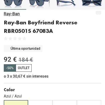
Gafas de Sol Mas Vendidas
Lentillas 
Gafas de sol con probador virtual
Ray-Ban
Lentillas 
Marcas
Ray-Ban Boyfriend Reverse
Materia
RBR0501S 67083A
Ray-Ban
Lentillas 
Oakley
Última oportunidad
Lentillas 
Prada
ahora:
92 €
antes:
184 €
Versace
Líquidos
-50%
OUTLET
Dolce & Gabbana
Todos los 
o 3 x 30,67 € sin intereses
Arnette
Lágrimas
Vogue
Solucione
Color
Azul / Azul
Persol
Limpiador