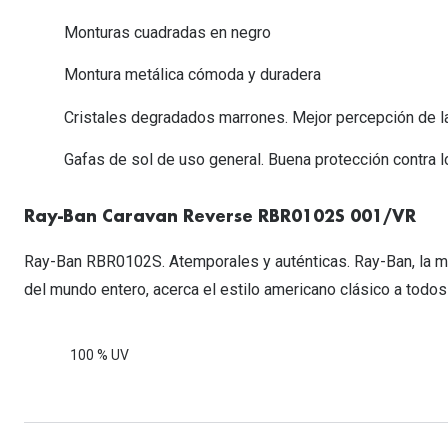
Lentillas esféricas para Miopia y Hipermetropia
Persol
Vogue
Gafas Graduadas Más Vendidas
Monturas cuadradas en negro
Gafas de Sol Mas Nuevas
Ojos rojos
Lentillas tóricas para Astigmatismo
Michael Kors
Ralph Lauren
Gafas Graduadas Más Nuevas
Gafas de Sol Mas Vendidas
Ver todo
Montura metálica cómoda y duradera
Lentillas day & night
Ver todas las ma
Nuance
Gafas de sol con probador virtual
Lentillas de colores y fantasía
Cristales degradados marrones. Mejor percepción de la
Salud visual Infantil
Ver todas las ma
Gafas de sol de uso general. Buena protección contra los
Ray-Ban Caravan Reverse RBR0102S 001/VR
Ray-Ban RBR0102S. Atemporales y auténticas. Ray-Ban, la m
del mundo entero, acerca el estilo americano clásico a todos
100 % UV