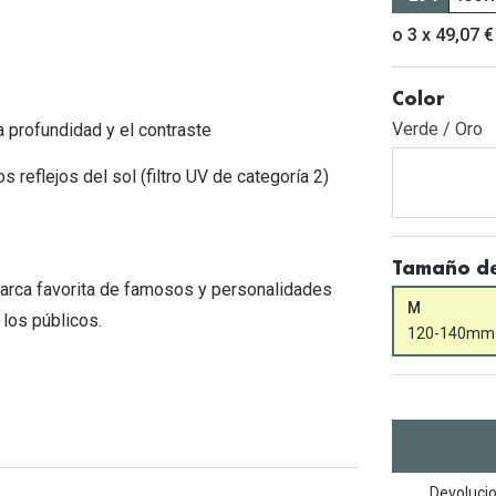
Mes de la visión
Gafas de Sol Rojas
Total 30
Monturas Verdes
o 3 x 49,07 €
Tipos de Gafas de Sol
Biotrue
Tipos de Gafas Graduadas
Color
rcas
Iconicos
Verde / Oro
 profundidad y el contraste
rcas
 reflejos del sol (filtro UV de categoría 2)
Tamaño de
arca favorita de famosos y personalidades
M
 los públicos.
120-140mm
Devolucio