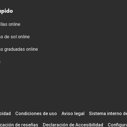
ápido
llas online
s de sol online
s graduadas online
s
acidad
Condiciones de uso
Aviso legal
Sistema interno d
icación de reseñas
Declaración de Accesibilidad
Configur