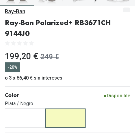
Gafas de Sol Mas Vendidas
Ray-Ban
Lentillas 
Gafas de sol con probador virtual
Ray-Ban Polarized+ RB3671CH
Lentillas 
Marcas
9144J0
Materia
Ray-Ban
Lentillas 
Oakley
ahora:
199,20 €
antes:
249 €
Lentillas 
Prada
-20%
Versace
o 3 x 66,40 € sin intereses
Líquidos
Dolce & Gabbana
Todos los 
Disponible
Color
Arnette
Lágrimas
Plata / Negro
Vogue
Solucione
Persol
Limpiador