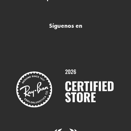
Todas nuestras ópticas
Preguntas frecuentes (FAQs)
Comprar lentillas online
Buscar óptica
Síguenos en
Comprar gafas de sol online
Contactar
Comprar gafas graduadas online
Trabaja con nosotros
Promociones
Servicios y Garantías
Marcas