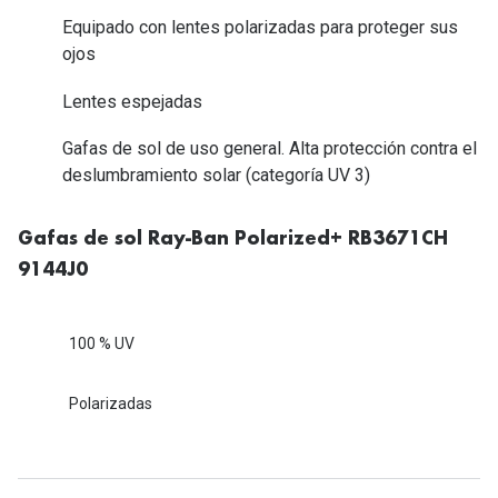
Tipos de Gafas de Sol
Equipado con lentes polarizadas para proteger sus
Promocion
ojos
Iconicos
Lentillas 
Lentes espejadas
Consejos
Lecturas
Gafas de sol de uso general. Alta protección contra el
Sol y ojos del bebé
deslumbramiento solar (categoría UV 3)
¿Cómo comp
Gafas Polarizadas
Cómo pone
Gafas de sol Ray-Ban Polarized+ RB3671CH
Cristales Transitions
Lentillas 
9144J0
Guía de gafas para la forma de tu cara
Dormir con
Accesorios
100 % UV
Encuentra 
Polarizadas