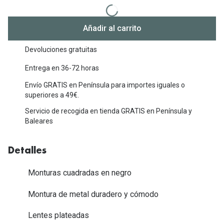
Michael Kors
Marcas
Ver todas las marcas
Añadir al carrito
Eyexpert
Formas y Colores
Devoluciones gratuitas
Acuvue
Gafas de Sol Cuadradas
Entrega en 36-72 horas
Air Optix
Envío GRATIS en Península para importes iguales o
Gafas de Sol Aviador
Biofinity
superiores a 49€.
Gafas de Sol Ojo de Gato - Cat Eye
Servicio de recogida en tienda GRATIS en Península y
Soflens
Baleares
Gafas de Sol Redondas
Dailies
Gafas de Sol Ovaladas
Detalles
Precision
Gafas de Sol Negras
Total 30
Monturas cuadradas en negro
Gafas de Sol Transparentes
Biotrue
Montura de metal duradero y cómodo
Gafas de Sol Rojas
Lentes plateadas
Promoci