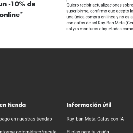
 un -10% de
Quiero recibir actualizaciones sobr
suscribirme, confirmo que acepto l
online*
una única compra en línea y no es a
con gafas de sol Ray-Ban Meta (Ge
sol y/o monturas etiquetadas como 
en tienda
Información útil
ago en nuestras tiendas
Ray-ban Meta: Gafas con IA
 Informe optométrico/receta
El plan para tu visión