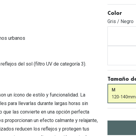
Mes de la visión
Gafas de Sol Rojas
Total 30
Monturas Verdes
Color
Tipos de Gafas de Sol
Biotrue
Tipos de Gafas Graduadas
Gris / Negro
rcas
Iconicos
rnos urbanos
rcas
eflejos del sol (filtro UV de categoría 3).
Tamaño de
M
n un ícono de estilo y funcionalidad. La
120-140mm
es para llevarlas durante largas horas sin
 que las convierte en una opción perfecta
es proporcionan un efecto calmante y relajante,
rizados reducen los reflejos y protegen tus