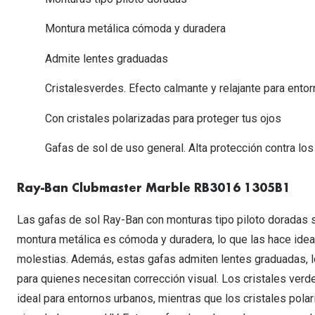
Lentillas esféricas para Miopia y Hipermetropia
Persol
Vogue
Gafas Graduadas Más Vendidas
Gafas de Sol Mas Nuevas
Ojos rojos
Lentillas tóricas para Astigmatismo
Montura metálica cómoda y duradera
Michael Kors
Ralph Lauren
Gafas Graduadas Más Nuevas
Gafas de Sol Mas Vendidas
Ver todo
Lentillas day & night
Admite lentes graduadas
Ver todas las ma
Nuance
Gafas de sol con probador virtual
Lentillas de colores y fantasía
Cristalesverdes. Efecto calmante y relajante para ento
Salud visual Infantil
Ver todas las ma
Con cristales polarizadas para proteger tus ojos
Gafas de sol de uso general. Alta protección contra los r
Ray-Ban Clubmaster Marble RB3016 1305B1
Las gafas de sol Ray-Ban con monturas tipo piloto doradas so
montura metálica es cómoda y duradera, lo que las hace ideal
molestias. Además, estas gafas admiten lentes graduadas, lo
para quienes necesitan corrección visual. Los cristales verd
ideal para entornos urbanos, mientras que los cristales pola