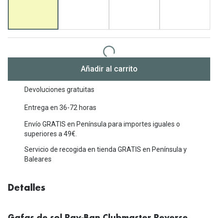
Michael Kors
Marcas
Ver todas las marcas
Eyexpert
Formas y Colores
Acuvue
Gafas de Sol Cuadradas
Añadir al carrito
Air Optix
Gafas de Sol Aviador
Biofinity
Devoluciones gratuitas
Gafas de Sol Ojo de Gato - Cat Eye
Entrega en 36-72 horas
Soflens
Gafas de Sol Redondas
Envío GRATIS en Península para importes iguales o
Dailies
superiores a 49€.
Gafas de Sol Ovaladas
Precision
Servicio de recogida en tienda GRATIS en Península y
Baleares
Gafas de Sol Negras
Total 30
Gafas de Sol Transparentes
Biotrue
Detalles
Gafas de Sol Rojas
Promoci