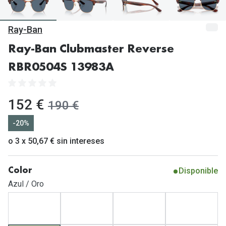
Gafas de Sol Mas Vendidas
Lentillas 
Gafas de sol con probador virtual
Ray-Ban
Lentillas 
Marcas
Ray-Ban Clubmaster Reverse
Materia
RBR0504S 13983A
Ray-Ban
Lentillas 
Oakley
ahora:
152 €
antes:
190 €
Lentillas 
Prada
-20%
Versace
Líquidos
o 3 x 50,67 € sin intereses
Dolce & Gabbana
Todos los 
Arnette
Disponible
Color
Lágrimas
Azul / Oro
Vogue
Solucione
Persol
Limpiador