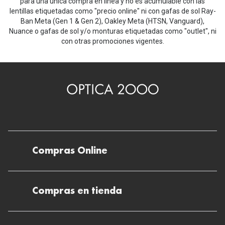
para una única compra en línea y no es acumulable con las
lentillas etiquetadas como "precio online" ni con gafas de sol Ray-
Ban Meta (Gen 1 & Gen 2), Oakley Meta (HTSN, Vanguard),
Nuance o gafas de sol y/o monturas etiquetadas como "outlet", ni
con otras promociones vigentes.
Compras Online
Envíos
Compras en tienda
Devoluciones
Métodos de pago en nuestras tiendas
Cancelar o devolver un pedido