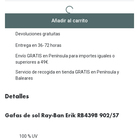
Michael Kors
Marcas
Ver todas las marcas
Eyexpert
Añadir al carrito
Formas y Colores
Acuvue
Devoluciones gratuitas
Gafas de Sol Cuadradas
Air Optix
Entrega en 36-72 horas
Gafas de Sol Aviador
Envío GRATIS en Península para importes iguales o
Biofinity
superiores a 49€.
Gafas de Sol Ojo de Gato - Cat Eye
Soflens
Servicio de recogida en tienda GRATIS en Península y
Baleares
Gafas de Sol Redondas
Dailies
Gafas de Sol Ovaladas
Precision
Detalles
Gafas de Sol Negras
Total 30
Gafas de sol Ray-Ban Erik RB4398 902/57
Gafas de Sol Transparentes
Biotrue
Gafas de Sol Rojas
Promoci
100 % UV