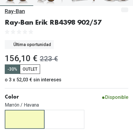
Gafas de Sol Mas Vendidas
Ray-Ban
Lentillas 
Gafas de sol con probador virtual
Ray-Ban Erik RB4398 902/57
Lentillas 
Marcas
Materia
Ray-Ban
Última oportunidad
Lentillas 
Oakley
ahora:
156,10 €
antes:
223 €
Lentillas 
Prada
-30%
OUTLET
Versace
Líquidos
o 3 x 52,03 € sin intereses
Dolce & Gabbana
Todos los 
Disponible
Color
Arnette
Lágrimas
Marrón / Havana
Vogue
Solucione
Persol
Limpiador