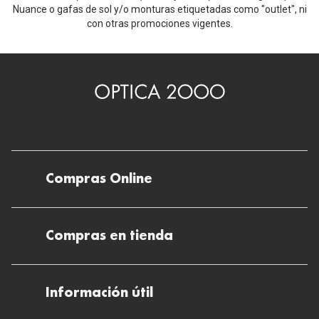
Nuance o gafas de sol y/o monturas etiquetadas como "outlet", ni
con otras promociones vigentes.
Compras Online
Envíos
Compras en tienda
Devoluciones
Métodos de pago en nuestras tiendas
Cancelar o devolver un pedido
Información útil
Solicitud de Informe optométrico/receta
Desistir del contrato aquí