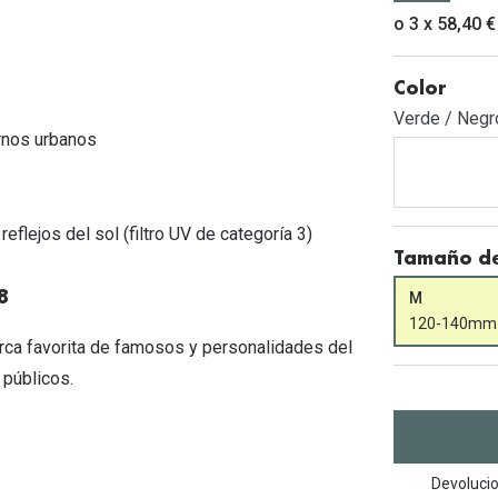
Mes de la visión
Gafas de Sol Rojas
Total 30
Monturas Verdes
o 3 x 58,40 €
Tipos de Gafas de Sol
Biotrue
Tipos de Gafas Graduadas
Color
rcas
Verde / Negr
Iconicos
ornos urbanos
rcas
eflejos del sol (filtro UV de categoría 3)
Tamaño de
8
M
120-140mm
rca favorita de famosos y personalidades del
 públicos.
Devolucio