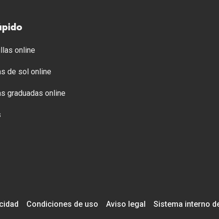
ápido
llas online
s de sol online
s graduadas online
s
acidad
Condiciones de uso
Aviso legal
Sistema interno d