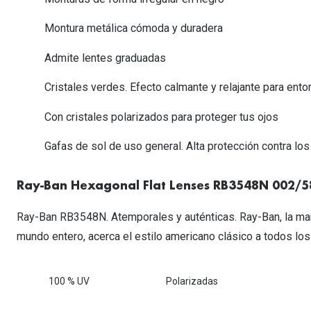
Lentillas esféricas para Miopia y Hipermetropia
Persol
Vogue
Gafas Graduadas Más Vendidas
Gafas de Sol Mas Nuevas
Ojos rojos
Lentillas tóricas para Astigmatismo
Montura metálica cómoda y duradera
Michael Kors
Ralph Lauren
Gafas Graduadas Más Nuevas
Gafas de Sol Mas Vendidas
Ver todo
Lentillas day & night
Admite lentes graduadas
Ver todas las ma
Nuance
Gafas de sol con probador virtual
Lentillas de colores y fantasía
Cristales verdes. Efecto calmante y relajante para ent
Salud visual Infantil
Ver todas las ma
Con cristales polarizados para proteger tus ojos
Gafas de sol de uso general. Alta protección contra los r
Ray-Ban Hexagonal Flat Lenses RB3548N 002/5
Ray-Ban RB3548N. Atemporales y auténticas. Ray-Ban, la ma
mundo entero, acerca el estilo americano clásico a todos los
100 % UV
Polarizadas