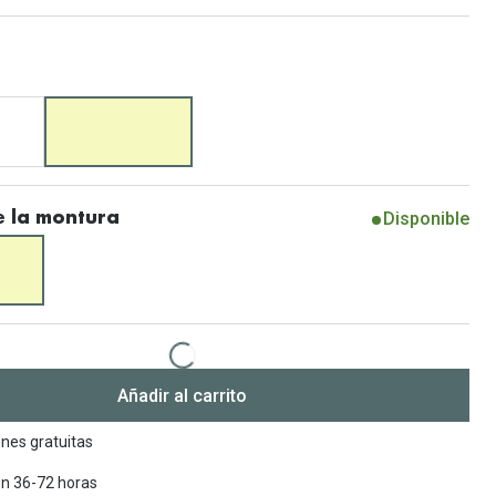
Encuentra las lentillas más adecuadas
Ray Ban Meta: Gafas con IA
Guia: Tipo de gafas segun forma de tu cara
Disponible
 la montura
Añadir al carrito
nes gratuitas
en 36-72 horas