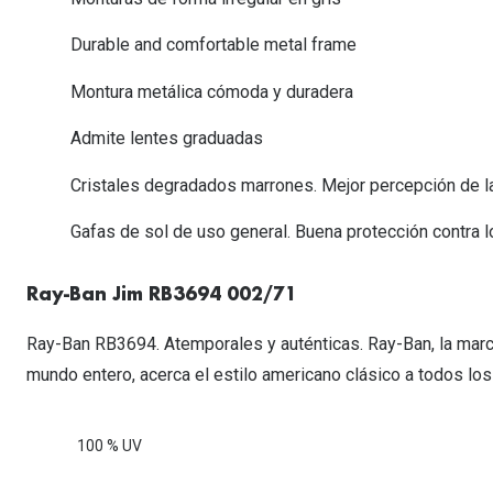
Lentillas esféricas para Miopia y Hipermetropia
Persol
Vogue
Gafas Graduadas Más Vendidas
Gafas de Sol Mas Nuevas
Ojos rojos
Lentillas tóricas para Astigmatismo
Durable and comfortable metal frame
Michael Kors
Ralph Lauren
Gafas Graduadas Más Nuevas
Gafas de Sol Mas Vendidas
Ver todo
Lentillas day & night
Montura metálica cómoda y duradera
Ver todas las ma
Nuance
Gafas de sol con probador virtual
Lentillas de colores y fantasía
Admite lentes graduadas
Salud visual Infantil
Ver todas las ma
Cristales degradados marrones. Mejor percepción de la
Gafas de sol de uso general. Buena protección contra los
Ray-Ban Jim RB3694 002/71
Ray-Ban RB3694. Atemporales y auténticas. Ray-Ban, la marc
mundo entero, acerca el estilo americano clásico a todos los
100 % UV