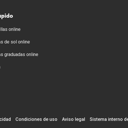
ápido
llas online
s de sol online
s graduadas online
s
acidad
Condiciones de uso
Aviso legal
Sistema interno d