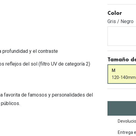
Mes de la visión
Gafas de Sol Rojas
Total 30
Monturas Verdes
Color
Tipos de Gafas de Sol
Biotrue
Tipos de Gafas Graduadas
Gris / Negro
rcas
Iconicos
rcas
 profundidad y el contraste
Tamaño de
 reflejos del sol (filtro UV de categoría 2)
M
120-140mm
a favorita de famosos y personalidades del
 públicos.
Devolucio
Entrega 