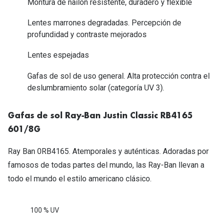
Montura de nailon resistente, duradero y flexible
Tipos de Gafas de Sol
Promocion
Lentes marrones degradadas. Percepción de
Iconicos
Lentillas 
profundidad y contraste mejorados
Consejos
Lentes espejadas
Lecturas
Sol y ojos del bebé
Gafas de sol de uso general. Alta protección contra el
¿Cómo comp
deslumbramiento solar (categoría UV 3).
Gafas Polarizadas
Cómo pone
Cristales Transitions
Gafas de sol Ray-Ban Justin Classic RB4165
Lentillas 
Guía de gafas para la forma de tu cara
601/8G
Dormir con
Accesorios
Ray Ban 0RB4165. Atemporales y auténticas. Adoradas por
Encuentra 
famosos de todas partes del mundo, las Ray-Ban llevan a
todo el mundo el estilo americano clásico.
100 % UV