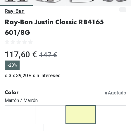
Gafas de Sol Mas Vendidas
Ray-Ban
Lentillas 
Gafas de sol con probador virtual
Ray-Ban Justin Classic RB4165
Lentillas 
Marcas
601/8G
Materia
Ray-Ban
Lentillas 
Oakley
ahora:
117,60 €
antes:
147 €
Lentillas 
Prada
-20%
Versace
o 3 x 39,20 € sin intereses
Líquidos
Dolce & Gabbana
Todos los 
Agotado
Color
Arnette
Lágrimas
Marrón / Marrón
Vogue
Solucione
Persol
Limpiador