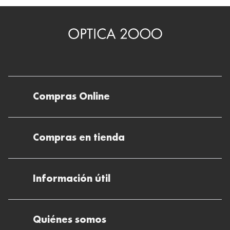
Compras Online
Envíos
Compras en tienda
Devoluciones
Métodos de pago en nuestras tiendas
Cancelar o devolver un pedido
Información útil
Solicitud de Informe optométrico/receta
Desistir del contrato aquí
Ray-ban Meta: Gafas con IA
Pide tu cita
Cómo encontrar mi pedido
Quiénes somos
El plan para tu visión