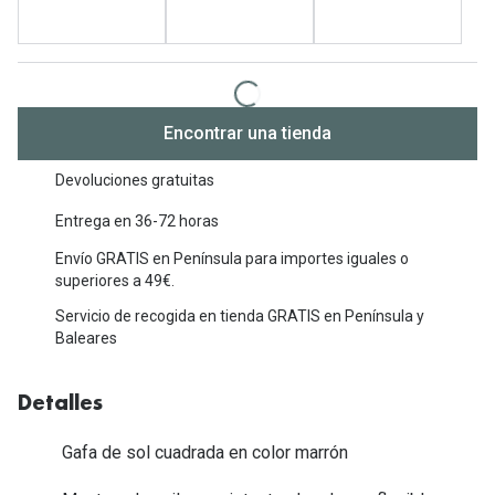
Michael Kors
Marcas
Ver todas las marcas
Eyexpert
Formas y Colores
Acuvue
Encontrar una tienda
Gafas de Sol Cuadradas
Air Optix
Devoluciones gratuitas
Gafas de Sol Aviador
Biofinity
Entrega en 36-72 horas
Gafas de Sol Ojo de Gato - Cat Eye
Soflens
Envío GRATIS en Península para importes iguales o
superiores a 49€.
Gafas de Sol Redondas
Dailies
Servicio de recogida en tienda GRATIS en Península y
Gafas de Sol Ovaladas
Precision
Baleares
Gafas de Sol Negras
Total 30
Detalles
Gafas de Sol Transparentes
Biotrue
Gafa de sol cuadrada en color marrón
Gafas de Sol Rojas
Promoci