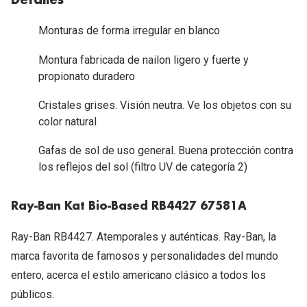
Detalles
Tipos de Gafas de Sol
Promocion
Monturas de forma irregular en blanco
Iconicos
Lentillas 
Montura fabricada de nailon ligero y fuerte y
Consejos
propionato duradero
Lecturas
Sol y ojos del bebé
Cristales grises. Visión neutra. Ve los objetos con su
¿Cómo comp
color natural
Gafas Polarizadas
Cómo pone
Gafas de sol de uso general. Buena protección contra
Cristales Transitions
Lentillas 
los reflejos del sol (filtro UV de categoría 2)
Guía de gafas para la forma de tu cara
Dormir con
Ray-Ban Kat Bio-Based RB4427 67581A
Accesorios
Encuentra 
Ray-Ban RB4427. Atemporales y auténticas. Ray-Ban, la
marca favorita de famosos y personalidades del mundo
entero, acerca el estilo americano clásico a todos los
públicos.