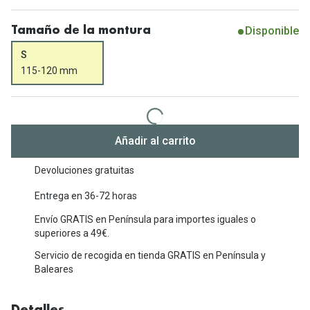
Michael Kors
Marcas
Disponible
Ver todas las marcas
Tamaño de la montura
Eyexpert
S
Formas y Colores
115-120 mm
Acuvue
Gafas de Sol Cuadradas
Air Optix
Gafas de Sol Aviador
Biofinity
Añadir al carrito
Gafas de Sol Ojo de Gato - Cat Eye
Soflens
Devoluciones gratuitas
Gafas de Sol Redondas
Dailies
Entrega en 36-72 horas
Gafas de Sol Ovaladas
Precision
Envío GRATIS en Península para importes iguales o
Gafas de Sol Negras
superiores a 49€.
Total 30
Servicio de recogida en tienda GRATIS en Península y
Gafas de Sol Transparentes
Biotrue
Baleares
Gafas de Sol Rojas
Promoci