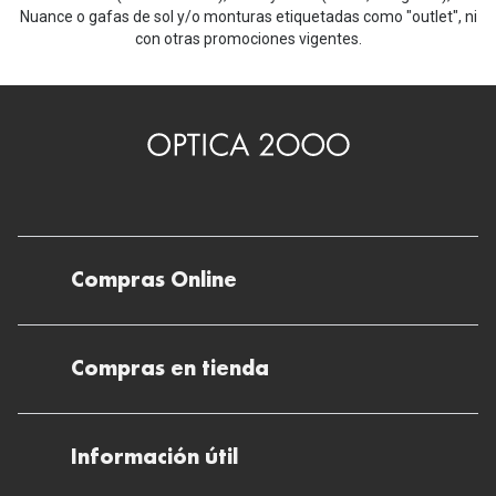
Nuance o gafas de sol y/o monturas etiquetadas como "outlet", ni
con otras promociones vigentes.
Compras Online
Envíos
Compras en tienda
Devoluciones
Métodos de pago en nuestras tiendas
Cancelar o devolver un pedido
Información útil
Solicitud de Informe optométrico/receta
Desistir del contrato aquí