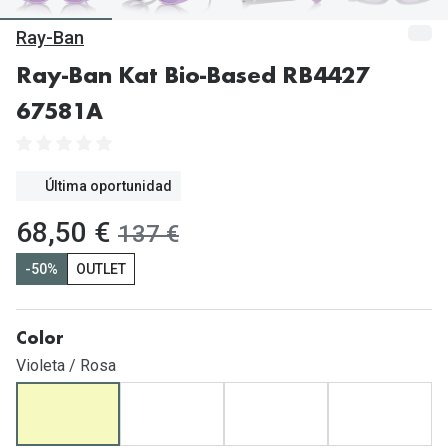
Gafas de Sol Mas Vendidas
Ray-Ban
Lentillas 
Gafas de sol con probador virtual
Ray-Ban Kat Bio-Based RB4427
Lentillas 
Marcas
67581A
Materia
Ray-Ban
Lentillas 
Oakley
Última oportunidad
Lentillas 
Prada
ahora:
68,50 €
antes:
137 €
Versace
Líquidos
-50%
OUTLET
Dolce & Gabbana
Todos los 
Arnette
Color
Lágrimas
Violeta / Rosa
Vogue
Solucione
Persol
Limpiador