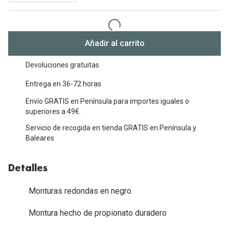
Michael Kors
Marcas
Ver todas las marcas
Eyexpert
Añadir al carrito
Formas y Colores
Acuvue
Devoluciones gratuitas
Gafas de Sol Cuadradas
Air Optix
Entrega en 36-72 horas
Gafas de Sol Aviador
Biofinity
Envío GRATIS en Península para importes iguales o
Gafas de Sol Ojo de Gato - Cat Eye
superiores a 49€.
Soflens
Servicio de recogida en tienda GRATIS en Península y
Gafas de Sol Redondas
Dailies
Baleares
Gafas de Sol Ovaladas
Precision
Detalles
Gafas de Sol Negras
Total 30
Monturas redondas en negro
Gafas de Sol Transparentes
Biotrue
Montura hecho de propionato duradero
Gafas de Sol Rojas
Promoci