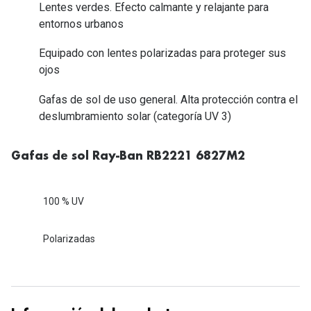
Tipos de Gafas de Sol
Lentes verdes. Efecto calmante y relajante para
Promocion
entornos urbanos
Iconicos
Lentillas 
Equipado con lentes polarizadas para proteger sus
Consejos
ojos
Lecturas
Sol y ojos del bebé
Gafas de sol de uso general. Alta protección contra el
¿Cómo comp
deslumbramiento solar (categoría UV 3)
Gafas Polarizadas
Cómo pone
Cristales Transitions
Gafas de sol Ray-Ban RB2221 6827M2
Lentillas 
Guía de gafas para la forma de tu cara
Dormir con
100 % UV
Accesorios
Encuentra 
Polarizadas