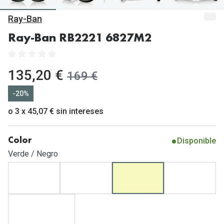
Gafas de Sol Mas Vendidas
Ray-Ban
Lentillas 
Gafas de sol con probador virtual
Ray-Ban RB2221 6827M2
Lentillas 
Marcas
Materia
Ray-Ban
ahora:
135,20 €
antes:
169 €
Lentillas 
Oakley
-20%
Lentillas 
Prada
o 3 x 45,07 € sin intereses
Versace
Líquidos
Disponible
Color
Dolce & Gabbana
Todos los 
Verde / Negro
Arnette
Lágrimas
Vogue
Solucione
Persol
Limpiador