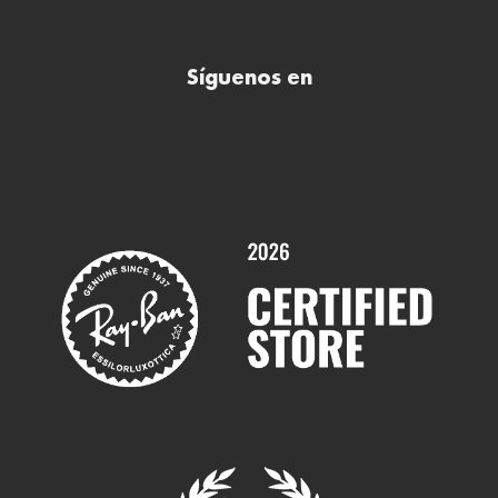
Preguntas frecuentes (FAQs)
Comprar lentillas online
Buscar óptica
Síguenos en
Comprar gafas de sol online
Contactar
Comprar gafas graduadas online
Trabaja con nosotros
Promociones
Servicios y Garantías
Marcas