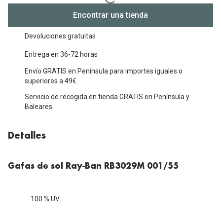
Michael Kors
Marcas
Encontrar una tienda
Ver todas las marcas
Eyexpert
Devoluciones gratuitas
Formas y Colores
Acuvue
Entrega en 36-72 horas
Gafas de Sol Cuadradas
Air Optix
Envío GRATIS en Península para importes iguales o
superiores a 49€.
Gafas de Sol Aviador
Biofinity
Servicio de recogida en tienda GRATIS en Península y
Gafas de Sol Ojo de Gato - Cat Eye
Baleares
Soflens
Gafas de Sol Redondas
Dailies
Detalles
Gafas de Sol Ovaladas
Precision
Gafas de Sol Negras
Gafas de sol Ray-Ban RB3029M 001/55
Total 30
Gafas de Sol Transparentes
Biotrue
100 % UV
Gafas de Sol Rojas
Promoci