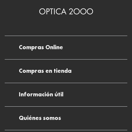
Compras Online
Envíos
Compras en tienda
Devoluciones
Métodos de pago en nuestras tiendas
Cancelar o devolver un pedido
Información útil
Solicitud de Informe optométrico/receta
Desistir del contrato aquí
Ray-ban Meta: Gafas con IA
Pide tu cita
Cómo encontrar mi pedido
Quiénes somos
El plan para tu visión
Preguntas Frecuentes Tienda (FAQs)
Cómo comprar lentillas online