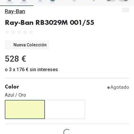
Gafas de Sol Mas Vendidas
Ray-Ban
Lentillas 
Gafas de sol con probador virtual
Ray-Ban RB3029M 001/55
Lentillas 
Marcas
Materia
Ray-Ban
Nueva Colección
Lentillas 
Oakley
528 €
Lentillas 
Prada
o 3 x 176 € sin intereses
Versace
Líquidos
Agotado
Color
Dolce & Gabbana
Todos los 
Azul / Oro
Arnette
Lágrimas
Vogue
Solucione
Persol
Limpiador