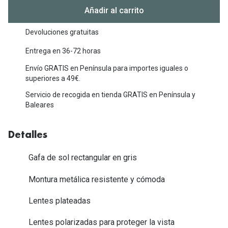
Michael Kors
Añadir al carrito
Marcas
Ver todas las marcas
Eyexpert
Devoluciones gratuitas
Formas y Colores
Entrega en 36-72 horas
Acuvue
Envío GRATIS en Península para importes iguales o
Gafas de Sol Cuadradas
Air Optix
superiores a 49€.
Gafas de Sol Aviador
Biofinity
Servicio de recogida en tienda GRATIS en Península y
Baleares
Gafas de Sol Ojo de Gato - Cat Eye
Soflens
Gafas de Sol Redondas
Dailies
Detalles
Gafas de Sol Ovaladas
Precision
Gafa de sol rectangular en gris
Gafas de Sol Negras
Total 30
Montura metálica resistente y cómoda
Gafas de Sol Transparentes
Biotrue
Lentes plateadas
Gafas de Sol Rojas
Promoci
Lentes polarizadas para proteger la vista