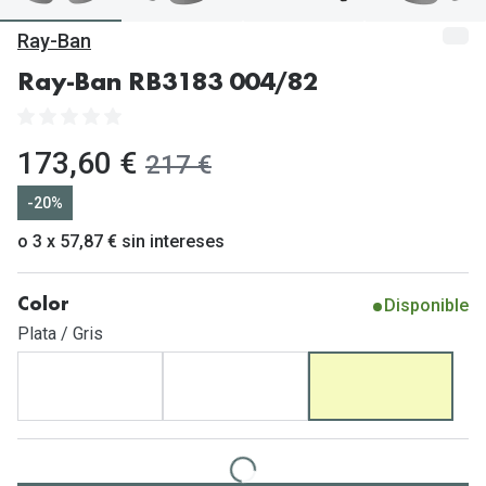
Gafas de Sol Mas Vendidas
Ray-Ban
Lentillas 
Gafas de sol con probador virtual
Ray-Ban RB3183 004/82
Lentillas 
Marcas
Materia
Ray-Ban
ahora:
173,60 €
antes:
217 €
Lentillas 
Oakley
-20%
Lentillas 
Prada
o 3 x 57,87 € sin intereses
Versace
Líquidos
Disponible
Color
Dolce & Gabbana
Todos los 
Plata / Gris
Arnette
Lágrimas
Vogue
Solucione
Persol
Limpiador