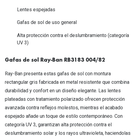
Tipos de Gafas de Sol
Promocion
Lentes espejadas
Iconicos
Lentillas 
Gafas de sol de uso general
Consejos
Alta protección contra el deslumbramiento (categoría
Lecturas
UV 3)
Sol y ojos del bebé
¿Cómo comp
Gafas Polarizadas
Gafas de sol Ray-Ban RB3183 004/82
Cómo pone
Cristales Transitions
Lentillas 
Ray-Ban presenta estas gafas de sol con montura
Guía de gafas para la forma de tu cara
rectangular gris fabricada en metal resistente que combina
Dormir con
durabilidad y confort en un diseño elegante. Las lentes
Accesorios
Encuentra 
plateadas con tratamiento polarizado ofrecen protección
avanzada contra reflejos molestos, mientras el acabado
espejado añade un toque de estilo contemporáneo. Con
categoría UV 3, garantizan alta protección contra el
deslumbramiento solar y los rayos ultravioleta, haciendolas