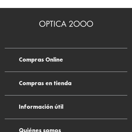
Compras Online
Envíos
Compras en tienda
Devoluciones
Métodos de pago en nuestras tiendas
Cancelar o devolver un pedido
Información útil
Solicitud de Informe optométrico/receta
Desistir del contrato aquí
Ray-ban Meta: Gafas con IA
Pide tu cita
Cómo encontrar mi pedido
Quiénes somos