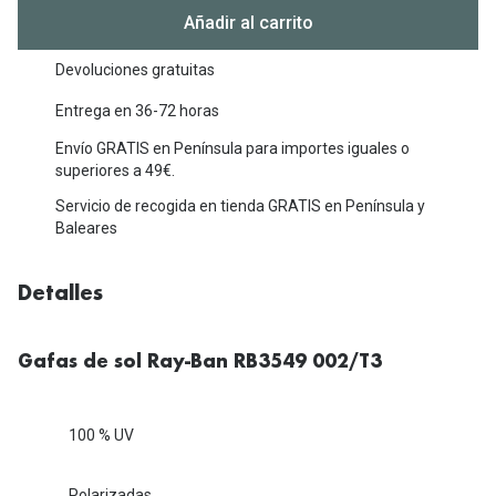
Michael Kors
Añadir al carrito
Marcas
Ver todas las marcas
Eyexpert
Devoluciones gratuitas
Formas y Colores
Entrega en 36-72 horas
Acuvue
Envío GRATIS en Península para importes iguales o
Gafas de Sol Cuadradas
Air Optix
superiores a 49€.
Gafas de Sol Aviador
Biofinity
Servicio de recogida en tienda GRATIS en Península y
Baleares
Gafas de Sol Ojo de Gato - Cat Eye
Soflens
Gafas de Sol Redondas
Dailies
Detalles
Gafas de Sol Ovaladas
Precision
Gafas de sol Ray-Ban RB3549 002/T3
Gafas de Sol Negras
Total 30
Gafas de Sol Transparentes
Biotrue
100 % UV
Gafas de Sol Rojas
Promoci
Polarizadas