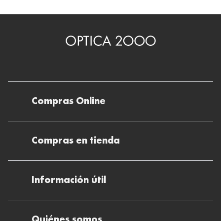
Compras Online
Envíos
Compras en tienda
Devoluciones
Métodos de pago en nuestras tiendas
Cancelar o devolver un pedido
Información útil
Solicitud de Informe optométrico/receta
Desistir del contrato aquí
Ray-ban Meta: Gafas con IA
Pide tu cita
Cómo encontrar mi pedido
Quiénes somos