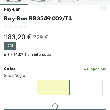
Gafas de Sol Mas Vendidas
Ray-Ban
Lentillas 
Gafas de sol con probador virtual
Ray-Ban RB3549 002/T3
Lentillas 
Marcas
Materia
Ray-Ban
ahora:
183,20 €
antes:
229 €
Lentillas 
Oakley
-20%
Lentillas 
Prada
o 3 x 61,07 € sin intereses
Versace
Líquidos
Disponible
Color
Dolce & Gabbana
Todos los 
Gris / Negro
Arnette
Lágrimas
Vogue
Solucione
Persol
Limpiador