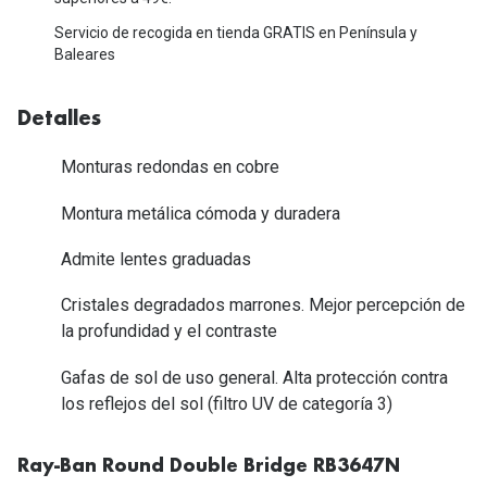
Tipos de Gafas de Sol
Promocion
Servicio de recogida en tienda GRATIS en Península y
Baleares
Iconicos
Lentillas 
Consejos
Detalles
Lecturas
Sol y ojos del bebé
Monturas redondas en cobre
¿Cómo comp
Gafas Polarizadas
Montura metálica cómoda y duradera
Cómo pone
Cristales Transitions
Admite lentes graduadas
Lentillas 
Guía de gafas para la forma de tu cara
Dormir con
Cristales degradados marrones. Mejor percepción de
la profundidad y el contraste
Accesorios
Encuentra 
Gafas de sol de uso general. Alta protección contra
los reflejos del sol (filtro UV de categoría 3)
Ray-Ban Round Double Bridge RB3647N