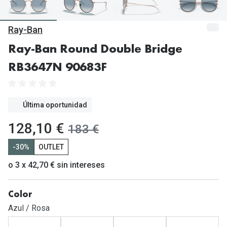
Gafas de Sol Mas Vendidas
Lentillas 
Gafas de sol con probador virtual
Ray-Ban
Lentillas 
Marcas
Ray-Ban Round Double Bridge
Materia
RB3647N 90683F
Ray-Ban
Lentillas 
Oakley
Última oportunidad
Lentillas 
Prada
ahora:
128,10 €
antes:
183 €
Versace
Líquidos
-30%
OUTLET
Dolce & Gabbana
Todos los 
o 3 x 42,70 € sin intereses
Arnette
Lágrimas
Vogue
Solucione
Color
Azul / Rosa
Persol
Limpiador