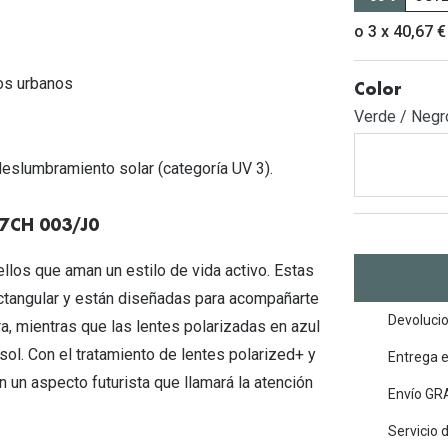
Mes de la visión
Gafas de Sol Rojas
Total 30
Monturas Verdes
o 3 x 40,67 €
Tipos de Gafas de Sol
Biotrue
Tipos de Gafas Graduadas
nos urbanos
Color
rcas
Iconicos
Verde / Negr
rcas
 deslumbramiento solar (categoría UV 3).
37CH 003/J0
los que aman un estilo de vida activo. Estas
ctangular y están diseñadas para acompañarte
Devolucio
ra, mientras que las lentes polarizadas en azul
sol. Con el tratamiento de lentes polarized+ y
Entrega 
en un aspecto futurista que llamará la atención
Envío GRA
Servicio 