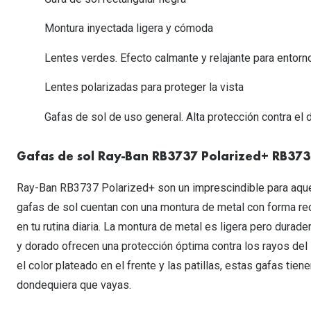
Lentillas esféricas para Miopia y Hipermetropia
Persol
Vogue
Gafas Graduadas Más Vendidas
Gafas de Sol Mas Nuevas
Ojos rojos
Lentillas tóricas para Astigmatismo
Montura inyectada ligera y cómoda
Michael Kors
Ralph Lauren
Gafas Graduadas Más Nuevas
Gafas de Sol Mas Vendidas
Ver todo
Lentillas day & night
Lentes verdes. Efecto calmante y relajante para entor
Ver todas las ma
Nuance
Gafas de sol con probador virtual
Lentillas de colores y fantasía
Lentes polarizadas para proteger la vista
Salud visual Infantil
Ver todas las ma
Gafas de sol de uso general. Alta protección contra el
Gafas de sol Ray-Ban RB3737 Polarized+ RB37
Ray-Ban RB3737 Polarized+ son un imprescindible para aquel
gafas de sol cuentan con una montura de metal con forma re
en tu rutina diaria. La montura de metal es ligera pero durade
y dorado ofrecen una protección óptima contra los rayos del 
el color plateado en el frente y las patillas, estas gafas tien
dondequiera que vayas.