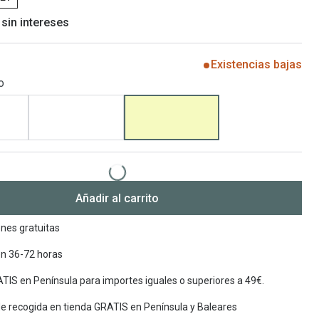
 sin intereses
Encuentra las lentillas más adecuadas
Ray Ban Meta: Gafas con IA
Guia: Tipo de gafas segun forma de tu cara
Existencias bajas
o
Añadir al carrito
nes gratuitas
en 36-72 horas
TIS en Península para importes iguales o superiores a 49€.
de recogida en tienda GRATIS en Península y Baleares