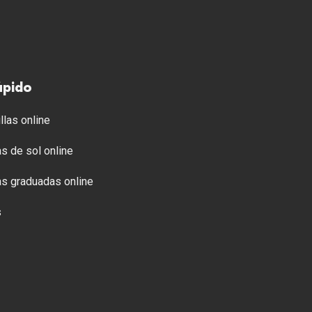
ápido
llas online
s de sol online
s graduadas online
s