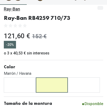
Gafas de Sol Mas Vendidas
Ray-Ban
Lentillas 
Gafas de sol con probador virtual
Ray-Ban RB4259 710/73
Lentillas 
Marcas
Materia
Ray-Ban
ahora:
121,60 €
antes:
152 €
Lentillas 
Oakley
-20%
Lentillas 
Prada
o 3 x 40,53 € sin intereses
Versace
Líquidos
Color
Dolce & Gabbana
Todos los 
Marrón / Havana
Arnette
Lágrimas
Vogue
Solucione
Persol
Limpiador
Disponible
Tamaño de la montura