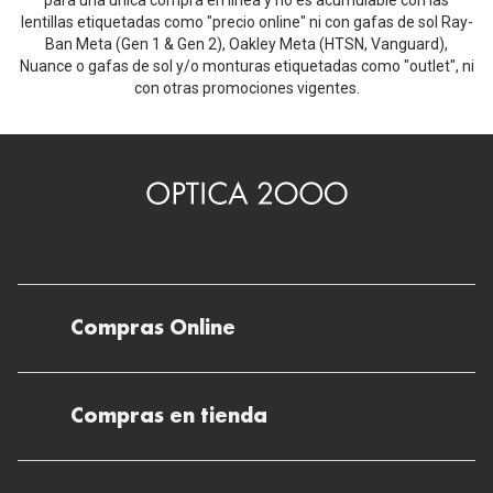
para una única compra en línea y no es acumulable con las
lentillas etiquetadas como "precio online" ni con gafas de sol Ray-
Ban Meta (Gen 1 & Gen 2), Oakley Meta (HTSN, Vanguard),
Nuance o gafas de sol y/o monturas etiquetadas como "outlet", ni
con otras promociones vigentes.
Compras Online
Envíos
Compras en tienda
Devoluciones
Métodos de pago en nuestras tiendas
Cancelar o devolver un pedido