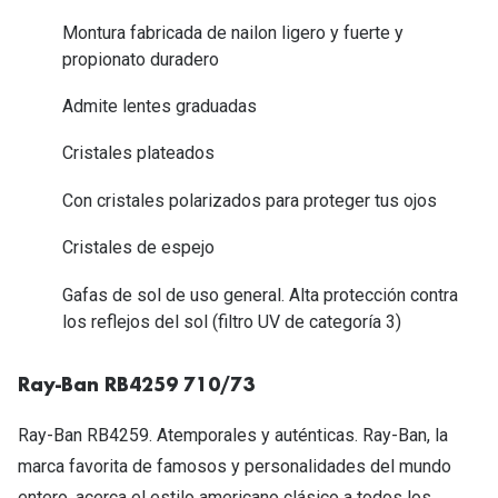
Tipos de Gafas de Sol
Promocion
Montura fabricada de nailon ligero y fuerte y
propionato duradero
Iconicos
Lentillas 
Admite lentes graduadas
Consejos
Lecturas
Cristales plateados
Sol y ojos del bebé
¿Cómo comp
Con cristales polarizados para proteger tus ojos
Gafas Polarizadas
Cómo pone
Cristales Transitions
Cristales de espejo
Lentillas 
Guía de gafas para la forma de tu cara
Gafas de sol de uso general. Alta protección contra
Dormir con
los reflejos del sol (filtro UV de categoría 3)
Accesorios
Encuentra 
Ray-Ban RB4259 710/73
Ray-Ban RB4259. Atemporales y auténticas. Ray-Ban, la
marca favorita de famosos y personalidades del mundo
entero, acerca el estilo americano clásico a todos los