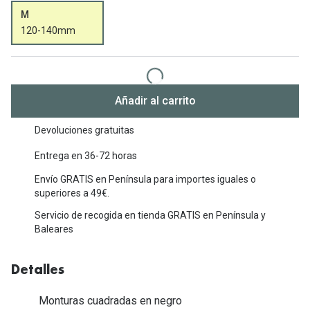
Michael Kors
M
Marcas
Ver todas las marcas
120-140mm
Eyexpert
Formas y Colores
Acuvue
Gafas de Sol Cuadradas
Air Optix
Añadir al carrito
Gafas de Sol Aviador
Biofinity
Devoluciones gratuitas
Gafas de Sol Ojo de Gato - Cat Eye
Soflens
Entrega en 36-72 horas
Gafas de Sol Redondas
Envío GRATIS en Península para importes iguales o
Dailies
superiores a 49€.
Gafas de Sol Ovaladas
Precision
Servicio de recogida en tienda GRATIS en Península y
Baleares
Gafas de Sol Negras
Total 30
Gafas de Sol Transparentes
Biotrue
Detalles
Gafas de Sol Rojas
Monturas cuadradas en negro
Promoci