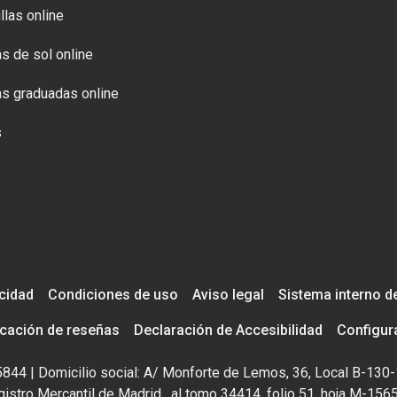
llas online
s de sol online
s graduadas online
s
acidad
Condiciones de uso
Aviso legal
Sistema interno d
icación de reseñas
Declaración de Accesibilidad
Configur
195844 | Domicilio social: A/ Monforte de Lemos, 36, Local B-130-
istro Mercantil de Madrid , al tomo 34414, folio 51, hoja M-156