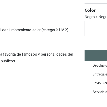
Mes de la visión
Gafas de Sol Rojas
Total 30
Monturas Verdes
Color
Tipos de Gafas de Sol
Biotrue
Tipos de Gafas Graduadas
Negro / Negr
rcas
Iconicos
l deslumbramiento solar (categoría UV 2).
rcas
a favorita de famosos y personalidades del
 públicos.
Devolucio
Entrega 
Envío GRA
Servicio 