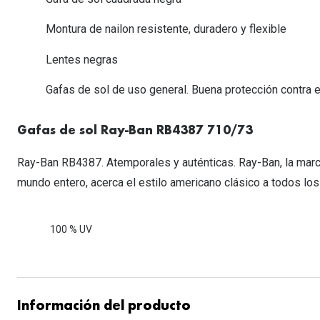
Lentillas esféricas para Miopia y Hipermetropia
Persol
Vogue
Gafas Graduadas Más Vendidas
Gafas de Sol Mas Nuevas
Ojos rojos
Lentillas tóricas para Astigmatismo
Montura de nailon resistente, duradero y flexible
Michael Kors
Ralph Lauren
Gafas Graduadas Más Nuevas
Gafas de Sol Mas Vendidas
Ver todo
Lentillas day & night
Lentes negras
Ver todas las ma
Nuance
Gafas de sol con probador virtual
Lentillas de colores y fantasía
Gafas de sol de uso general. Buena protección contra e
Salud visual Infantil
Ver todas las ma
Gafas de sol Ray-Ban RB4387 710/73
Ray-Ban RB4387. Atemporales y auténticas. Ray-Ban, la marc
mundo entero, acerca el estilo americano clásico a todos los
100 % UV
Información del producto