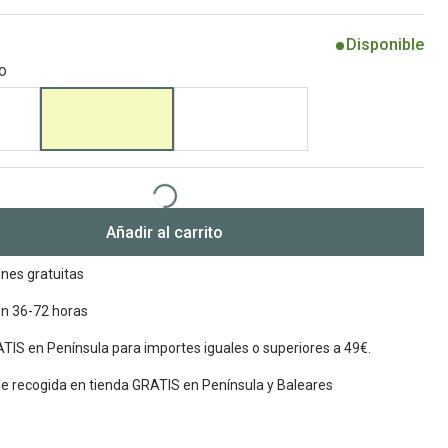
Encuentra las lentillas más adecuadas
Ray Ban Meta: Gafas con IA
Disponible
o
Guia: Tipo de gafas segun forma de tu cara
Añadir al carrito
nes gratuitas
en 36-72 horas
TIS en Península para importes iguales o superiores a 49€.
de recogida en tienda GRATIS en Península y Baleares