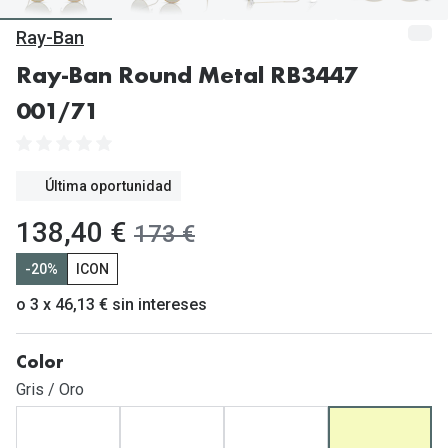
Gafas de Sol Mas Vendidas
Ray-Ban
Lentillas 
Gafas de sol con probador virtual
Ray-Ban Round Metal RB3447
Lentillas 
Marcas
001/71
Materia
Ray-Ban
Lentillas 
Oakley
Última oportunidad
Lentillas 
Prada
ahora:
138,40 €
antes:
173 €
Versace
Líquidos
-20%
ICON
Dolce & Gabbana
Todos los 
o 3 x 46,13 € sin intereses
Arnette
Lágrimas
Color
Vogue
Solucione
Gris / Oro
Persol
Limpiador