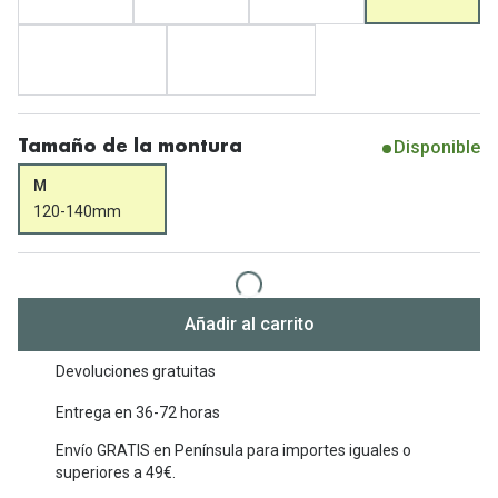
Michael Kors
Marcas
Ver todas las marcas
Eyexpert
Formas y Colores
Acuvue
Disponible
Tamaño de la montura
Gafas de Sol Cuadradas
Air Optix
M
Gafas de Sol Aviador
Biofinity
120-140mm
Gafas de Sol Ojo de Gato - Cat Eye
Soflens
Gafas de Sol Redondas
Dailies
Añadir al carrito
Gafas de Sol Ovaladas
Precision
Devoluciones gratuitas
Gafas de Sol Negras
Total 30
Entrega en 36-72 horas
Gafas de Sol Transparentes
Biotrue
Envío GRATIS en Península para importes iguales o
Gafas de Sol Rojas
superiores a 49€.
Promoci