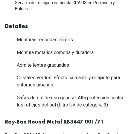
Tipos de Gafas de Sol
Servicio de recogida en tienda GRATIS en Península y
Promocion
Baleares
Iconicos
Lentillas 
Detalles
Consejos
Lecturas
Monturas redondas en gris
Sol y ojos del bebé
¿Cómo comp
Montura metálica cómoda y duradera
Gafas Polarizadas
Cómo pone
Admite lentes graduadas
Cristales Transitions
Lentillas 
Cristales verdes. Efecto calmante y relajante para
Guía de gafas para la forma de tu cara
Dormir con
entornos urbanos
Accesorios
Encuentra 
Gafas de sol de uso general. Alta protección contra
los reflejos del sol (filtro UV de categoría 3)
Ray-Ban Round Metal RB3447 001/71